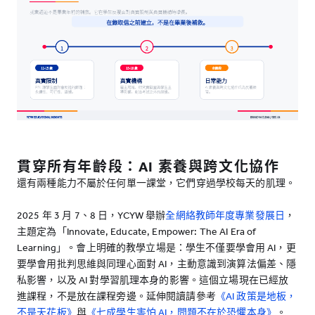
貫穿所有年齡段：AI 素養與跨文化協作
還有兩種能力不屬於任何單一課堂，它們穿過學校每天的肌理。
2025 年 3 月 7、8 日，YCYW 舉辦
全網絡教師年度專業發展日
，
主題定為「Innovate, Educate, Empower: The AI Era of
Learning」。會上明確的教學立場是：學生不僅要學會用 AI，更
要學會用批判思維與同理心面對 AI，主動意識到演算法偏差、隱
私影響，以及 AI 對學習肌理本身的影響。這個立場現在已經放
進課程，不是放在課程旁邊。延伸閱讀請參考
《AI 政策是地板，
不是天花板》
與
《七成學生害怕 AI，問題不在於恐懼本身》
。