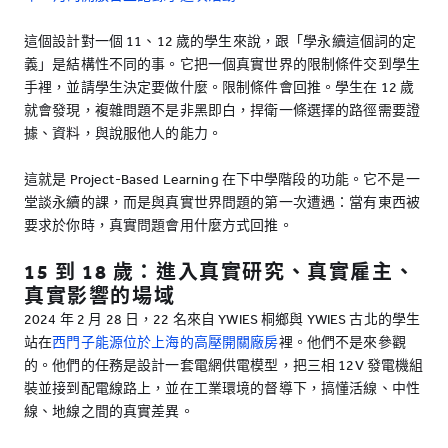
這個設計對一個 11、12 歲的學生來說，跟「學永續這個詞的定
義」是結構性不同的事。它把一個真實世界的限制條件交到學生
手裡，並請學生決定要做什麼。限制條件會回推。學生在 12 歲
就會發現，複雜問題不是非黑即白，捍衛一條選擇的路徑需要證
據、資料，與說服他人的能力。
這就是 Project-Based Learning 在下中學階段的功能。它不是一
堂談永續的課，而是與真實世界問題的第一次遭遇：當有東西被
要求於你時，真實問題會用什麼方式回推。
15 到 18 歲：進入真實研究、真實雇主、
真實影響的場域
2024 年 2 月 28 日，22 名來自 YWIES 桐鄉與 YWIES 古北的學生
站在
西門子能源位於上海的高壓開關廠房
裡。他們不是來參觀
的。他們的任務是設計一套電網供電模型，把三相 12V 發電機組
裝並接到配電線路上，並在工業環境的督導下，搞懂活線、中性
線、地線之間的真實差異。