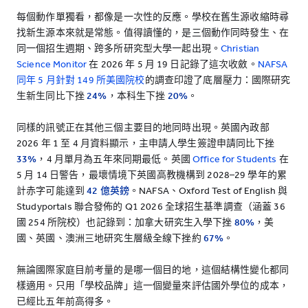
每個動作單獨看，都像是一次性的反應。學校在舊生源收縮時尋
找新生源本來就是常態。值得讀懂的，是三個動作同時發生、在
同一個招生週期、跨多所研究型大學一起出現。
Christian
Science Monitor
在 2026 年 5 月 19 日記錄了這次收斂。
NAFSA
同年 5 月針對 149 所美國院校
的調查印證了底層壓力：國際研究
生新生同比下挫
24%
，本科生下挫
20%
。
同樣的訊號正在其他三個主要目的地同時出現。英國內政部
2026 年 1 至 4 月資料顯示，主申請人學生簽證申請同比下挫
33%
，4 月單月為五年來同期最低。英國
Office for Students
在
5 月 14 日警告，最壞情境下英國高教機構到 2028–29 學年的累
計赤字可能達到
42 億英鎊
。NAFSA、Oxford Test of English 與
Studyportals 聯合發佈的 Q1 2026 全球招生基準調查（涵蓋 36
國 254 所院校）也記錄到：加拿大研究生入學下挫
80%
，美
國、英國、澳洲三地研究生層級全線下挫約
67%
。
無論國際家庭目前考量的是哪一個目的地，這個結構性變化都同
樣適用。只用「學校品牌」這一個變量來評估國外學位的成本，
已經比五年前高得多。