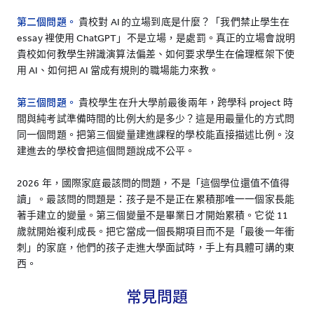
第二個問題。
貴校對 AI 的立場到底是什麼？「我們禁止學生在
essay 裡使用 ChatGPT」不是立場，是處罰。真正的立場會說明
貴校如何教學生辨識演算法偏差、如何要求學生在倫理框架下使
用 AI、如何把 AI 當成有規則的職場能力來教。
第三個問題。
貴校學生在升大學前最後兩年，跨學科 project 時
間與純考試準備時間的比例大約是多少？這是用最量化的方式問
同一個問題。把第三個變量建進課程的學校能直接描述比例。沒
建進去的學校會把這個問題說成不公平。
2026 年，國際家庭最該問的問題，不是「這個學位還值不值得
讀」。最該問的問題是：孩子是不是正在累積那唯一一個家長能
著手建立的變量。第三個變量不是畢業日才開始累積。它從 11
歲就開始複利成長。把它當成一個長期項目而不是「最後一年衝
刺」的家庭，他們的孩子走進大學面試時，手上有具體可講的東
西。
常見問題