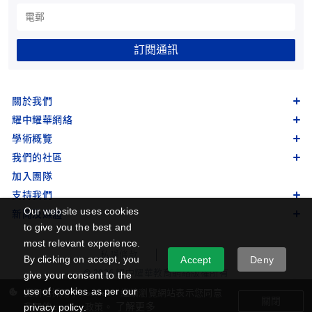
訂閱通訊
關於我們
耀中耀華網絡
學術概覽
我們的社區
加入團隊
支持我們
Our website uses cookies
新聞及媒體
to give you the best and
most relevant experience.
私隱條款
網站地圖
By clicking on accept, you
Accept
Deny
© 2026 耀中耀華教育網絡版權所有
give your consent to the
use of cookies as per our
此網站採用了 cookies。繼續瀏覽網站表示您同意
關閉
了解更多
privacy policy.
我們的 cookies 政策。