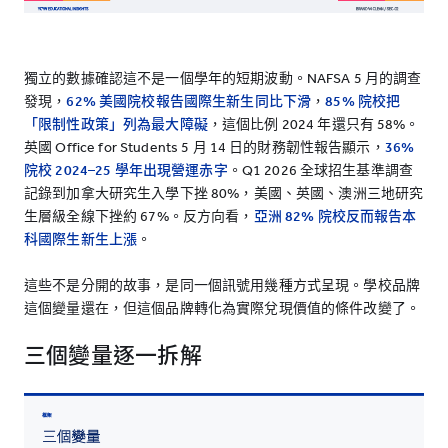
獨立的數據確認這不是一個學年的短期波動。NAFSA 5 月的調查
發現，
62% 美國院校報告國際生新生同比下滑
，
85% 院校把
「限制性政策」列為最大障礙
，這個比例 2024 年還只有 58%。
英國 Office for Students 5 月 14 日的財務韌性報告顯示，
36%
院校 2024–25 學年出現營運赤字
。Q1 2026 全球招生基準調查
記錄到加拿大研究生入學下挫 80%，美國、英國、澳洲三地研究
生層級全線下挫約 67%。反方向看，
亞洲 82% 院校反而報告本
科國際生新生上漲
。
這些不是分開的故事，是同一個訊號用幾種方式呈現。學校品牌
這個變量還在，但這個品牌轉化為實際兌現價值的條件改變了。
三個變量逐一拆解