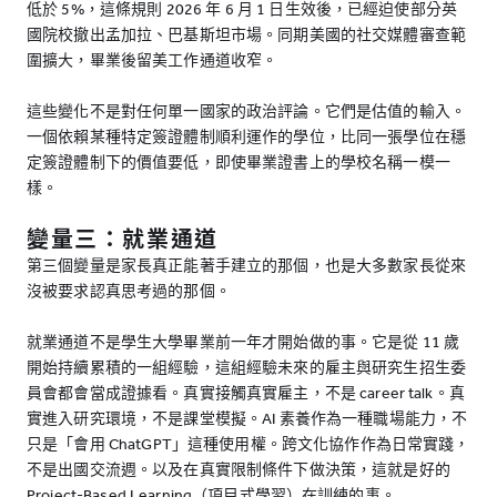
低於 5%，這條規則 2026 年 6 月 1 日生效後，已經迫使部分英
國院校撤出孟加拉、巴基斯坦市場。同期美國的社交媒體審查範
圍擴大，畢業後留美工作通道收窄。
這些變化不是對任何單一國家的政治評論。它們是估值的輸入。
一個依賴某種特定簽證體制順利運作的學位，比同一張學位在穩
定簽證體制下的價值要低，即使畢業證書上的學校名稱一模一
樣。
變量三：就業通道
第三個變量是家長真正能著手建立的那個，也是大多數家長從來
沒被要求認真思考過的那個。
就業通道不是學生大學畢業前一年才開始做的事。它是從 11 歲
開始持續累積的一組經驗，這組經驗未來的雇主與研究生招生委
員會都會當成證據看。真實接觸真實雇主，不是 career talk。真
實進入研究環境，不是課堂模擬。AI 素養作為一種職場能力，不
只是「會用 ChatGPT」這種使用權。跨文化協作作為日常實踐，
不是出國交流週。以及在真實限制條件下做決策，這就是好的
Project-Based Learning（項目式學習）在訓練的事。