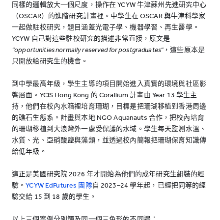
同樣的邏輯放大一個尺度，操作在 YCYW 牛津蘇州先進研究中心
（OSCAR）的進階研究計畫裡。中學生在 OSCAR 與牛津科學家
一起做駐校研究，題目涵蓋光電子學、機器學習、再生醫學。
YCYW 自己對這些駐校研究的描述非常直接，原文是
“opportunities normally reserved for postgraduates”
，這些原本是
只開放給研究生的機會。
到中學最高年級，學生主導的項目開始進入真實的環境與社區影
響層面。YCIS Hong Kong 的 Corallium 計畫由 Year 13 學生主
持，他們在校內水箱裡培育珊瑚，目標是把珊瑚移植到香港周邊
的礁石生態系。計畫與本地 NGO Aquanauts 合作，把校內培育
的珊瑚移植到大浪灣外一處受保護的水域。學生每天監測水溫、
水質、光、亞硝酸鹽與藻類，並透過校內簡報把珊瑚保育知識傳
給低年級。
這正是美國研究院 2026 年才開始為他們的成年研究生組裝的經
驗。
YCYW EdFutures 團隊
自 2023–24 學年起，已經把同等的經
驗交給 15 到 18 歲的學生。
以上三個案例分別觸及同一個三角形的不同邊：