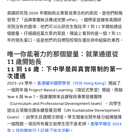
美國研究院 2026 年開始和企業簽就業合約的原因，是他們較晚
發現了「品牌單獨無法構成完整 offer」。國際家庭擁有美國研
究院沒有的選項：他們可以比研究生階段早 7 到 11 年開始建這
個變量。仔細讀這篇文章的家庭，理論上看到的是一個 7 到 11
年的領先窗口，這是他們的目標院校現在還在拼命組裝的東西。
唯一你能著力的那個變量：就業通道從
11 歲開始長
11 到 15 歲：下中學是與真實限制的第一
次遭遇
2023–24 學年，
香港耀中國際學校（YCIS Hong Kong）
開設了
一個跨年級 Project-Based Learning（項目式學習）模組，跨越
Year 6 與 Year 7。授課團隊來自課程與專業發展團隊
（Curriculum and Professional Development team），向學生
提出五項聯合國永續發展目標（UN Sustainable Development
Goals），由學生自選關注領域。學生隨後在跨年級分組裡選擇
一個問題，項目所有權交給學生而不是老師。
南華早報在 2024
年 1 月的開放日上記錄了這次活動
。