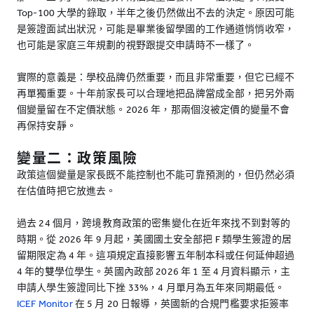
Top-100 大學的錄取，半年之後仍然做出不去的決定。原因可能
是簽證面試出狀況，可能是畢業後留學國的工作通道悄悄收窄，
也可能是家庭三年規劃的視野跟提交申請時不一樣了。
實際的意義是：學校品牌仍然重要，而且非常重要，但它已經不
再單獨重要。十年前家長可以合理地把品牌當成全部，把另外兩
個變量留在不定價狀態。2026 年，那兩個沒被定價的變量不會
再保持安靜。
變量二：政策風險
政策這個變量是家長既不能控制也不能可靠預測的，但仍然必須
在估值時把它放進去。
過去 24 個月，跨境教育政策的密集變化在近年來找不到對等的
時期。從 2026 年 9 月起，美國國土安全部把 F 類學生簽證的居
留期限定為 4 年。這項規定直接影響五年制本科或任何延伸超過
4 年的雙學位學生。英國內政部 2026 年 1 至 4 月資料顯示，主
申請人學生簽證同比下挫 33%，4 月單月為五年來同期最低。
ICEF Monitor
在 5 月 20 日報導，英國新的合規門檻要求拒簽率