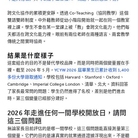
跨文化協作的累積更安靜。透過 Co-Teaching（協同教學）這個
雙語雙師制度，中外籍教師從幼小階段開始就一起在同一個教室
裡上課。學生不會在某一堂課上被「教」會跨文化能力。他們每
天都活在跨文化能力裡，眼前有兩位老師在兩種語言、兩套教學
傳統之間實時協商。
結果是什麼樣子
這套組合的目的不是替代學校品牌，而是同時把兩個變量握在手
裡。截至 2026 年 5 月，
YCYW 2026 屆畢業生已累計收到 1,400
多份大學錄取通知
，學校包括 Harvard、Stanford、Oxford、
Cambridge、Imperial College London、清華、北大。資料回答
了家長最常問的問題：學生仍然進得了名校，差別是他們進去
時，第三個變量已經部分建好。
2026 年走進任何一間學校開放日，請問
這三個問題
無論家長目前評估的是哪一間學校，這三個問題能直接測量第三
個變量。它們的目的是讓真實的就業通道證據浮現出來，不是聽