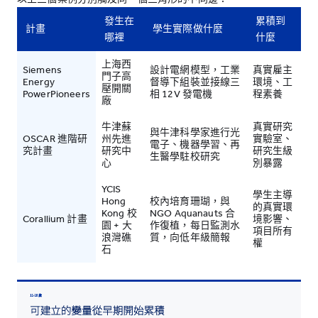
發生在
累積到
計畫
學生實際做什麼
哪裡
什麼
上海西
Siemens
設計電網模型，工業
真實雇主
門子高
Energy
督導下組裝並接線三
環境、工
壓開關
PowerPioneers
相 12V 發電機
程素養
廠
牛津蘇
真實研究
與牛津科學家進行光
OSCAR 進階研
州先進
實驗室、
電子、機器學習、再
究計畫
研究中
研究生級
生醫學駐校研究
心
別暴露
YCIS
學生主導
Hong
校內培育珊瑚，與
的真實環
Kong 校
NGO Aquanauts 合
Corallium 計畫
境影響、
園 + 大
作復植，每日監測水
項目所有
浪灣礁
質，向低年級簡報
權
石