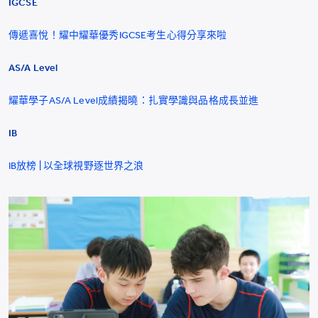
IGCSE
傳遞喜悅！耀中耀華優秀IGCSE考生心得分享來啦
AS/A Level
耀華學子AS/A Level成績揭曉：扎實學識與品格成長並進
IB
IB放榜 | 以全球視野逐世界之浪