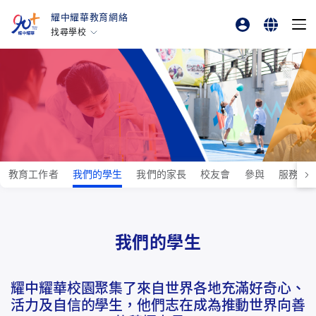
耀中耀華教育網絡
找尋學校
專業發展平台
English
香港耀中
耀中幼教學院
繁體中文
美國矽谷耀中
简体中文
北京耀中
耀中北京亦莊
重慶耀中
教育工作者
我們的學生
我們的家長
校友會
參與
服務和
青島耀中
上海耀中
我們的學生
北京亦莊耀華
廣州耀華
耀中耀華校園聚集了來自世界各地充滿好奇心、
上海古北耀華
活力及自信的學生，他們志在成為推動世界向善
上海臨港耀華