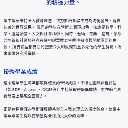
的積極力量。
煙台耀華
浙江桐鄉耀華
耀中耀華秉持全人教育理念，致力於培養學生成為均衡發展、有責
任感的世界公民。 我們的學生在學術上表現出色，無論是數學、科
香港耀華學校
學，還是語言、人文與社會科學。 同時，藝術、音樂、體育、領導
重慶福地耀華幼兒園
力培養和社區服務亦在耀中耀華教育生態中扮演著至關重要的角
色。 所有這些都有助於塑造令人印象深刻且多元化的學生群體，為
重慶融科耀華幼兒園
未來做好充分準備。
上海碧雲耀華幼兒園
上海臨港耀華幼兒園
優秀學業成績
上海耀華嬰幼兒探索中心
耀中耀華學生每年都取得優異的學術成績，不僅在國際課程評估
青島耀華幼兒園
（如IBDP、A Level、IGCSE等）中持續取得優異成績，更在綜合素
養發展上展現全面實力。
薩默塞特文化中心
上海臨港耀華嬰幼兒教育中心
正是這種嚴謹的學術課程體系與全人教育理念的深度融合，使耀中
所有耀中耀華學校
耀華畢業生得以持續獲得全球頂尖大學的青睞。