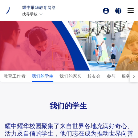
耀中耀华教育网络
找寻学校
专业发展平台
English
香港耀中
耀中幼教学院
繁體中文
美国硅谷耀中
简体中文
北京耀中
耀中北京亦庄
重庆耀中
教育工作者
我们的学生
我们的家长
校友会
参与
服务和
青岛耀中
上海耀中
我们的学生
北京亦庄耀华
广州耀华
耀中耀华校园聚集了来自世界各地充满好奇心、
上海耀华古北
活力及自信的学生，他们志在成为推动世界向善
上海临港耀华