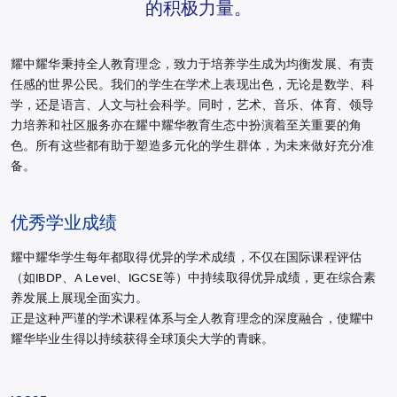
的积极力量。
烟台耀华
浙江桐乡耀华
耀中耀华秉持全人教育理念，致力于培养学生成为均衡发展、有责
任感的世界公民。我们的学生在学术上表现出色，无论是数学、科
香港耀华学校
学，还是语言、人文与社会科学。同时，艺术、音乐、体育、领导
重庆福地耀华幼儿园
力培养和社区服务亦在耀中耀华教育生态中扮演着至关重要的角
色。所有这些都有助于塑造多元化的学生群体，为未来做好充分准
重庆融科耀华幼儿园
备。
上海碧云耀华幼儿园
上海临港耀华幼儿园
优秀学业成绩
上海耀华婴幼儿探索中心
耀中耀华学生每年都取得优异的学术成绩，不仅在国际课程评估
青岛耀华幼儿园
（如IBDP、A Level、IGCSE等）中持续取得优异成绩，更在综合素
养发展上展现全面实力。
萨默塞特文化中心
正是这种严谨的学术课程体系与全人教育理念的深度融合，使耀中
上海临港耀华婴幼儿教育中心
耀华毕业生得以持续获得全球顶尖大学的青睐。
所有耀中耀华学校