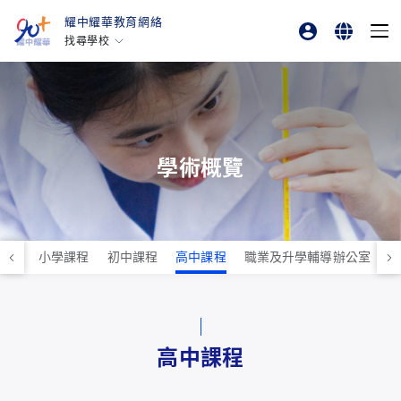
耀中耀華教育網絡
找尋學校
專業發展平台
English
香港耀中
耀中幼教學院
繁體中文
美國矽谷耀中
简体中文
北京耀中
學術概覽
耀中北京亦莊
重慶耀中
青島耀中
課程
小學課程
初中課程
高中課程
職業及升學輔導辦公室
上海耀中
北京亦莊耀華
廣州耀華
高中課程
上海古北耀華
上海臨港耀華