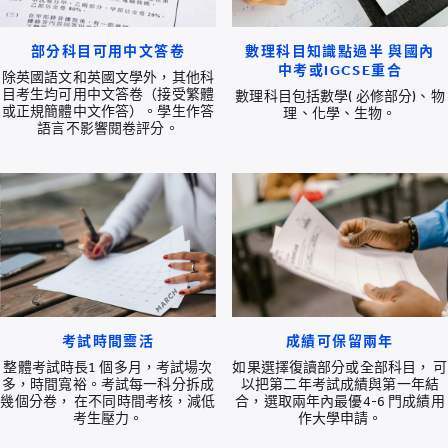
部分科目可用中文答卷
數理科目知識點過半 與國內
中考或IGCSE重合
除英國語文和英國文學外，其他科
目考生均可用中文答卷（接受繁體
數理科目包括數學( 必修部分)、物
或正規簡體中文作答）。學生作答
理、化學、生物。
語言不影響閱卷評分。
考試時間靈活
成績可保留兩年
整體考試時長1 個多月，考試場次
如果選擇復讀部分或全部科目， 可
多，時間寬裕。考試每一科分拆成
以把第二年考試成績與第一年結
幾個分卷， 在不同時間考核，減低
合，選取兩年內最優4-6 門成績用
考生壓力。
作大學申請。