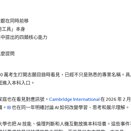
號都在同時前移
會用工具」本身
座中提出的四類核心能力
怎麼提問
1,290 萬考生打開志願目錄時看見，已經不只是熟悉的專業名稱
起進入本科入口。
家庭也在看見對應訊號。
Cambridge International
在 2026 年 
備。
IB
也在同一年明確討論 AI 如何改變學習、思考和展示理解。
學也把 AI 技能、倫理判斷和人機互動放進本科培養。這些事