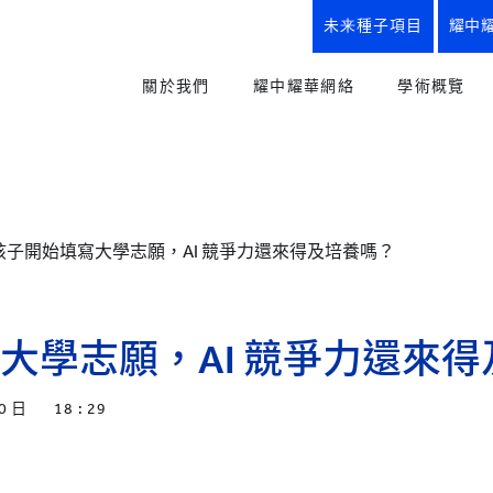
未来種子項目
耀中
關於我們
耀中耀華網絡
學術概覽
使命、理念與實踐、校訓
我們的優勢
教育方式
創辦人寄語
所有學校
幼兒教育
“從嬰兒到研究生”全學段教育
YCIS
小學課程
孩子開始填寫大學志願，AI 競爭力還來得及培養嗎？
幼兒園
小學
中學
耀中耀華歷程
初中課程
YWIES
我們的優勢
高中課程
幼兒園
小學
中學
大學志願，AI 競爭力還來
耀中耀華紀念商品
職業及升
YWS
楚珩日2025
未來種子
小學
中學
0 日
18 : 29
史識館
創意藝術
YWIEK
幼兒園
耀中耀華90周年
體育與健