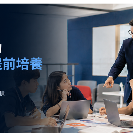
YWITDC
聯絡我們
獎學金
幼兒園
常見問題
YWITEC
聯
YCCECE
大學
SCC
小學
中學