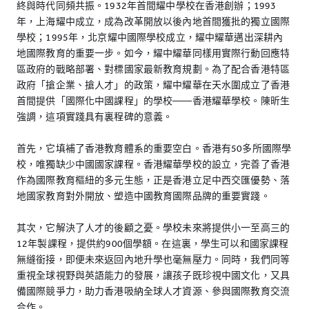
終與時代同頻共振。1932年首間耀中學校在香港創辦；1993
年，上海耀中成立，成為改革開放以後內地首間獲批的獨立國際
學校；1995年，北京耀中國際學校成立，耀中耀華邁出深耕內
地國際教育的重要一步。如今，耀中耀華同樣用實際行動回應特
區政府的戰略部署、對標國家最新教育規劃。為了配合香港特區
政府「搶企業、搶人才」的政策，耀中耀華在天水圍成立了香港
首間提供「國際化中國課程」的學校——香港耀華學校。陳昕生
強調，這項實踐具有裏程碑的意義。
首先，它填補了香港教育體系的重要空白。香港有50多所國際學
校，唯獨缺少中國國家課程。香港耀華學校的設立，完善了香港
作為國際教育樞紐的多元生態，正是香港立足中西交匯優勢、落
地國家教育對外開放、塑造中國教育國際品牌的重要實踐。
其次，它解決了人才的後顧之憂。學校未來將提供小一至高三的
12年製課程，提供約900個學額。在這裏，學生可以和國家課程
無縫銜接，即便未來返回內地升學也毫無壓力。同時，我們同等
重視全球視野與英語能力的發展，讓孩子既珍視中國文化，又具
備國際競爭力，助力香港吸納全球人才資源、參與國際教育交流
合作。