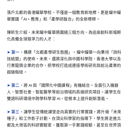
落戶北都的香港耀華學校，不僅是一個教育新地標，更是耀中耀
華實踐「AI + 教育」和「產學研融合」的全新標桿。
陳昕生介紹，未來耀中耀華將圍繞三個方向，為這座創科新城孵
化具備全球競爭力的人才：
➤ 第一
，構建「北都產學研生態圈」。耀中耀華一向秉持「與科
技結盟」的使命。未來，還將深化與中國科學院、香港大學以及
行業龍頭企業的合作，把學校打造成連接學術研究與前沿產業的
超級樞紐。
➤ 第二
，將 AI 與「國際化中國課程」有機結合。全面引入機器
人、智慧社會、智能醫學等前沿領域的高級研究項目。讓學生在
雙語科研環境中跨學科學習 AI，從根本上提升創新潛能。
➤ 第三
，讓學生從傳統課堂走向真實的行業實踐。將升級「未來
種子」和工作影子計劃。在頂尖科學家的指導下，學生將走進北
都及大灣區的科研實驗室，獲取第一手實踐經驗，甚至在世界頂