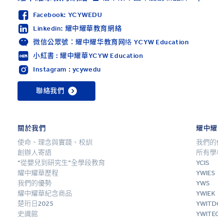
Facebook: YCYWEDU
Linkedin: 耀中耀華教育網絡
微信公眾號：耀中耀华教育网络 YCYW Education
小紅書 : 耀中耀華YCYW Education
Instagram : ycywedu
聯絡我們
關於我們
耀中耀
使命、理念與實踐、校訓
我們的
創辦人寄語
所有學
“從嬰兒到研究生”全學段教育
YCIS
耀中耀華歷程
YWIES
我們的優勢
YWS
耀中耀華紀念商品
YWIEK
楚珩日2025
YWITD
史識館
YWITE