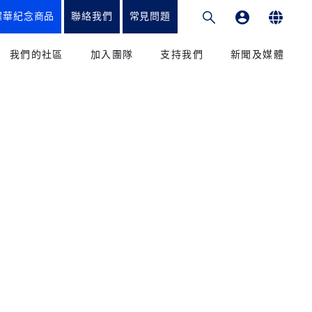
耀華紀念商品
聯絡我們
常見問題
專業發展平台
English
我們的社區
加入團隊
支持我們
新聞及媒體
繁體中文
和教學法
教育工作者
籌款項目
新聞
简体中文
課程
我們的學生
捐贈方式
媒體
我們的家長
致謝
出版刊物
校友會
捐款到香港耀中
參與
捐款到耀中幼教學院
學輔導辦公室
服務和優惠
捐款到內地耀中及耀華
捐款到美國矽谷耀中
康