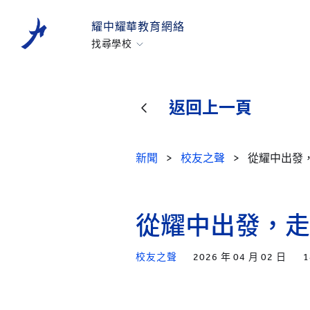
耀中耀華教育網絡
找尋學校
香港耀中
耀中幼教學院
返回上一頁
美國矽谷耀中
北京耀中
新聞
>
校友之聲
>
從耀中出發
耀中北京亦莊
重慶耀中
青島耀中
從耀中出發，走
上海耀中
校友之聲
2026 年 04 月 02 日
1
北京亦莊耀華
廣州耀華