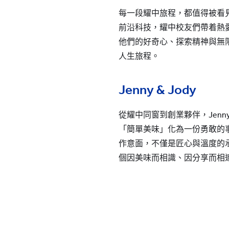
上海古北耀華
每一段耀中旅程，都值得被看
上海臨港耀華
前沿科技，耀中校友們帶着熱
煙台耀華
他們的好奇心、探索精神與無
浙江桐鄉耀華
人生旅程。
香港耀華學校
Jenny & Jody
重慶福地耀華幼兒園
重慶融科耀華幼兒園
從耀中同窗到創業夥伴，Jenn
「簡單美味」化為一份勇敢的事業
上海碧雲耀華幼兒園
作意面，不僅是匠心與溫度的
上海臨港耀華幼兒園
個因美味而相識、因分享而相
上海耀華嬰幼兒探索中心
青島耀華幼兒園
薩默塞特文化中心
上海臨港耀華嬰幼兒教育中心