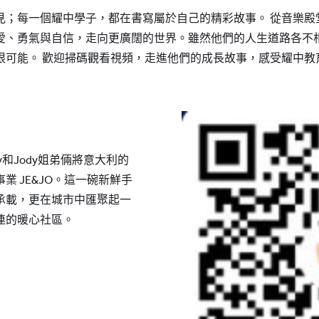
YWITDC
聯絡我們
獎學金
見；每一個耀中學子，都在書寫屬於自己的精彩故事。 從音樂殿
幼兒園
愛、勇氣與自信，走向更廣闊的世界。雖然他們的人生道路各不
常見問題
YWITEC
聯
限可能。 歡迎掃碼觀看視頻，走進他們的成長故事，感受耀中教
YCCECE
大學
SCC
小學
中學
y和Jody姐弟倆將意大利的
 JE&JO。這一碗新鮮手
承載，更在城市中匯聚起一
連的暖心社區。