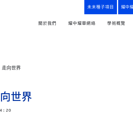
未来種子項目
耀中
關於我們
耀中耀華網絡
學術概覽
使命、理念與實踐、校訓
我們的優勢
教育方式
創辦人寄語
所有學校
幼兒教育
“從嬰兒到研究生”全學段教育
YCIS
小學課程
，走向世界
幼兒園
小學
中學
耀中耀華歷程
初中課程
YWIES
我們的優勢
高中課程
幼兒園
小學
中學
向世界
耀中耀華紀念商品
職業及升
YWS
楚珩日2025
未來種子
小學
中學
4 : 20
史識館
創意藝術
YWIEK
幼兒園
耀中耀華90周年
體育與健