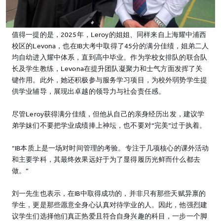
值得一提的是，2025年，Leroy的姐姐、同样来自上海耀中浦西
校区的Levona，也在IB大考中取得了45分的满分佳绩，姐弟二人
均自幼进入耀中体系，直到高中毕业。作为学校女排队的联合队
长及学生教练，Levona在提升团队凝聚力和士气方面发挥了关
键作用。此外，她还积极参与服务学习项目，为校外弱势学生提
供学业辅导，展现出卓越的领导力与社会责任感。
尽管Leroy获得满分佳绩，但他从自己的亲身经历出发，建议学
弟学妹们不要把学业成绩捧上神坛，也不要对“完美”过于执着。
“IB本质上是一场对时间管理的考验。专注于几项核心的课外活动
和主要学科，其最终效果远好于为了显得履历光鲜而什么都去
做。”
刘一先生也表示，在IB中取得成功的，并非只有那些天赋异禀的
学生，更是那些愿意全身心认真对待学业的人。因此，他强烈建
议学生们选择他们真正热爱且符合自身兴趣的科目，一步一个脚