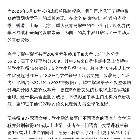
当2026年5月IB大考的成绩单陆续揭晓，我们再次见证了耀中耀
华教育网络学子们的卓越表现。在这个充满挑战与机遇的毕业
季，香港、上海、北京、重庆及青岛耀中的毕业生们，以优异的
学术成绩和全面的发展素养，为自己的高中岁月谱写了一曲动人
的青春赞歌。
今年，耀中耀华共有208名考生参加了IB大考，总平均分为
35.2，高于全球平均分30.9。其中3名来自香港耀中及上海耀中
的学生取得45分满分，5名学生取得44分。总分达40分或以上学
生比例超过20%，48.2%的学生获得了双语文凭，显著高于全球
考生平均占比27.4%（2025年数据）。耀中耀华学子不仅整体均
分与高分段人数双双攀升，更在IB双语文凭的获取率上继续领跑
全球。这一极具含金量的成绩，不仅彰显了学生们扎实的双语功
底，更印证了他们深厚的跨文化理解力与全球化视野。
要获得IBDP双语文凭，学生需选修两门不同语言的语言与文学课
程并分别获得3分或以上成绩，或者在一门语言与文学课程中获
得3分或以上成绩的同时，用另一种语言学习一门属于第3组（个