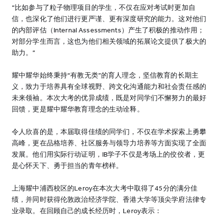
“比如参与了粒子物理项目的学生，不仅在应对考试时更加自
信，也深化了他们进行更严谨、更有深度研究的能力。这对他们
的内部评估（Internal Assessments）产生了积极的推动作用；
对部分学生而言，这也为他们相关领域的拓展论文提供了极大的
助力。”
耀中耀华始终秉持“有教无类”的育人理念，坚信教育的长期主
义，致力于培养具有全球视野、跨文化沟通能力和社会责任感的
未来领袖。本次大考的优异成绩，既是对同学们不懈努力的最好
回馈，更是耀中耀华教育理念的生动诠释。
令人欣喜的是，本届取得佳绩的同学们，不仅在学术探索上勇攀
高峰，更在品格培养、社区服务与领导力培养等方面实现了全面
发展。他们用实际行动证明，IB学子不仅是考场上的佼佼者，更
是心怀天下、勇于担当的青年榜样。
上海耀中浦西校区的Leroy在本次大考中取得了45分的满分佳
绩，并同时获得伦敦政治经济学院、香港大学等顶尖学府法律专
业录取。在回顾自己的成长经历时，Leroy表示：