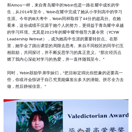
和Amos一样，来自青岛耀中的Yebin也是一路在耀中成长的学
生，从2014年至今，Yebin在耀中完成了她从小学到高中的学习
生涯。今年的IB大考中，Yebin同样取得了44分的超高分。在她
看来，这份成绩不仅源于她个人的努力，更得益于青岛耀中卓越
的学习环境。尤其是2023年的耀中耀华领导力夏令营（YCYW
Leadership Retreat），成为她高中生涯的重要转折点。在那
里，她学会了跳出课堂的局限去思考。来自不同校区的同学们互
相鼓励，共同探讨，并不断反思学习的真正意义。“那次经历点
燃了我内心深处对学习的热爱，并一直伴随我至今。”
同时，Yebin鼓励学弟学妹们，“把目标定得比你想象的还要高一
些，你或许会惊讶于自己究竟能爆发出多大的潜能。拼尽全力去
做，然后静候佳音。”