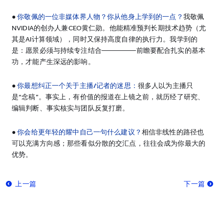
●
你敬佩的一位非媒体界人物？你从他身上学到的一点？
我敬佩
NVIDIA的创办人兼CEO黄仁勋。他能精准预判长期技术趋势（尤
其是AI计算领域），同时又保持高度自律的执行力。我学到的
是：愿景必须与持续专注结合—————前瞻要配合扎实的基本
功，才能产生深远的影响。
●
你最想纠正一个关于主播/记者的迷思：
很多人以为主播只
是“念稿”。事实上，有价值的报道在上镜之前，就历经了研究、
编辑判断、事实核实与团队反复打磨。
●
你会给更年轻的耀中自己一句什么建议？
相信非线性的路径也
可以充满方向感；那些看似分散的交汇点，往往会成为你最大的
优势。
上一篇
下一篇