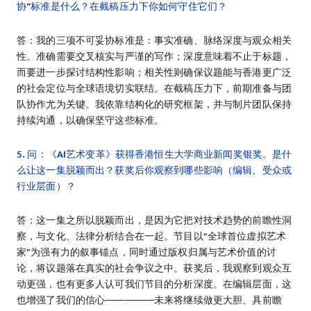
协”标准是什么？在截稿压力下你如何守住它们？
答：我的三项不可妥协标准是：事实准确、脉络深度与观众相关
性。准确需要交叉核实与严谨的写作；深度意味着不止于标题，
而要进一步探讨结构性影响；相关性则确保议题能与香港更广泛
的社会定位与全球语境切实联结。在截稿压力下，前期准备与团
队协作尤为关键。我依靠结构化的研究框架，并与制片团队保持
持续沟通，以确保坚守这些标准。
5. 问：《AI艺术变革》获得香港恒生大学商业新闻奖银奖。是什
么让这一集脱颖而出？获奖后你观察到哪些影响（编辑、受众或
行业层面）？
答：这一集之所以脱颖而出，是因为它把对技术趋势的前瞻性洞
察，与文化、法律分析结合在一起。节目以“全球首位虚拟艺术
家”为强有力的叙事锚点，同时通过版权归属与艺术价值的讨
论，将议题落在真实的社会争议之中。获奖后，我观察到观众互
动更强，也有更多人认可我们节目的分析深度。在编辑层面，这
也增强了我们的信心—————未来将继续做更大胆、具前瞻