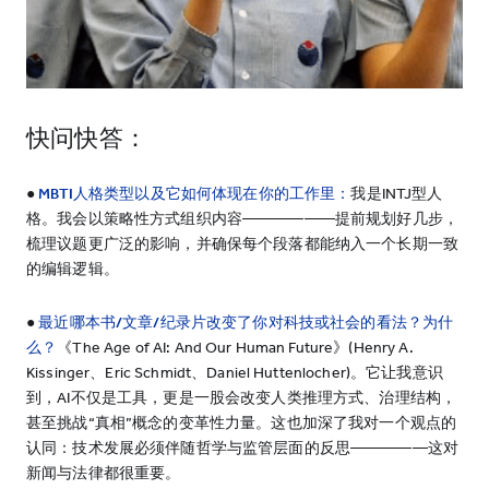
快问快答：
●
MBTI人格类型以及它如何体现在你的工作里：
我是INTJ型人
格。我会以策略性方式组织内容——————提前规划好几步，
梳理议题更广泛的影响，并确保每个段落都能纳入一个长期一致
的编辑逻辑。
●
最近哪本书/文章/纪录片改变了你对科技或社会的看法？为什
么？
《The Age of AI: And Our Human Future》(Henry A.
Kissinger、Eric Schmidt、Daniel Huttenlocher)。它让我意识
到，AI不仅是工具，更是一股会改变人类推理方式、治理结构，
甚至挑战“真相”概念的变革性力量。这也加深了我对一个观点的
认同：技术发展必须伴随哲学与监管层面的反思—————这对
新闻与法律都很重要。