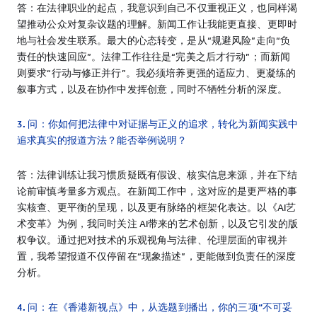
答：在法律职业的起点，我意识到自己不仅重视正义，也同样渴
望推动公众对复杂议题的理解。新闻工作让我能更直接、更即时
地与社会发生联系。最大的心态转变，是从“规避风险”走向“负
责任的快速回应”。法律工作往往是“完美之后才行动”；而新闻
则要求“行动与修正并行”。我必须培养更强的适应力、更凝练的
叙事方式，以及在协作中发挥创意，同时不牺牲分析的深度。
3. 问：你如何把法律中对证据与正义的追求，转化为新闻实践中
追求真实的报道方法？能否举例说明？
答：法律训练让我习惯质疑既有假设、核实信息来源，并在下结
论前审慎考量多方观点。在新闻工作中，这对应的是更严格的事
实核查、更平衡的呈现，以及更有脉络的框架化表达。以《AI艺
术变革》为例，我同时关注 AI带来的艺术创新，以及它引发的版
权争议。通过把对技术的乐观视角与法律、伦理层面的审视并
置，我希望报道不仅停留在“现象描述”，更能做到负责任的深度
分析。
4. 问：在《香港新视点》中，从选题到播出，你的三项“不可妥