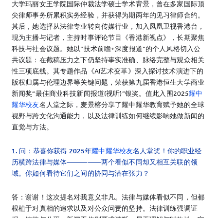
大学玛丽女王学院国际仲裁法学硕士学术背景，曾在多家国际顶
尖律师事务所累积实务经验，并获得为期两年的见习律师合约。
其后，她选择从法律专业转向传媒行业，加入凤凰卫视香港台，
现为主播与记者，主持时事评论节目《香港新视点》，长期聚焦
科技与社会议题。她以“技术前瞻+深度报道”的个人风格切入公
共议题：在截稿压力之下仍坚持事实准确、脉络完整与观众相关
性三项底线。其专题作品《AI艺术变革》深入探讨技术演进下的
版权归属与伦理边界等关键问题，荣获第九届香港恒生大学商业
新闻奖“最佳商业科技新闻报道(视听)”银奖。值此入围2025
耀中
耀华校友
名人堂之际，麦景榕分享了耀中耀华教育赋予她的全球
视野与跨文化沟通能力，以及法律训练如何继续影响她做新闻的
直觉与方法。
1. 问：恭喜你获得 2025年
耀中耀华校友
名人堂奖！你的职业经
历横跨法律与媒体—————两个看似不同却又相互关联的领
域。你如何看待它们之间的协同与潜在张力？
答：谢谢！这次提名对我意义非凡。法律与媒体看似不同，但都
根植于对真相的追求以及对公众问责的坚持。法律训练强调证