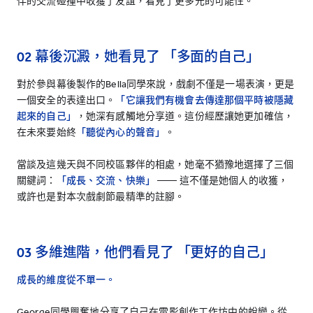
伴的交流碰撞中收獲了友誼，看見了更多元的可能性。
02 幕後沉澱，她看見了 「多面的自己」
對於參與幕後製作的Bella同學來說，戲劇不僅是一場表演，更是
一個安全的表達出口。
「它讓我們有機會去傳達那個平時被隱藏
起來的自己」
，她深有感觸地分享道。這份經歷讓她更加確信，
在未來要始終
「聽從內心的聲音」
。
當談及這幾天與不同校區夥伴的相處，她毫不猶豫地選擇了三個
關鍵詞：
「成長、交流、快樂」
—— 這不僅是她個人的收獲，
或許也是對本次戲劇節最精準的註腳。
03 多維進階，他們看見了 「更好的自己」
成長的維度從不單一。
George同學興奮地分享了自己在電影創作工作坊中的蛻變。從