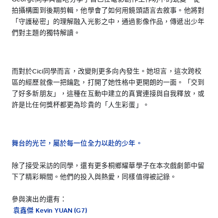
拍攝構圖到後期剪輯，他學會了如何用鏡頭語言去敘事。他將對
「守護秘密」的理解融入光影之中，通過影像作品，傳遞出少年
們對主題的獨特解讀。
而對於Cici同學而言，改變則更多向內發生。她坦言，這次跨校
區的經歷就像一把鑰匙，打開了她性格中更開朗的一面。「交到
了好多新朋友」，這種在互動中建立的真實連接與自我釋放，或
許是比任何獎杯都更為珍貴的「人生彩蛋」。
舞台的光芒，屬於每一位全力以赴的少年。
除了接受采訪的同學，還有更多桐鄉耀華學子在本次戲劇節中留
下了精彩瞬間。他們的投入與熱愛，同樣值得被記錄。
參與演出的還有：
袁鑫傑 Kevin YUAN (G7)