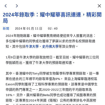
2024年錄取季：耀中耀華喜訊連連，精彩開
局
新聞
2024 年 01 月 11 日
02 : 40
2024年剛剛啟幕，耀中耀華教育網絡便迎來令人振奮的消息：
多位耀中耀華的同學成功獲得了夢寐以求的世界名校預錄取通
知，其中包括
牛津大學、史丹佛大學
等頂尖學府。
1月9日是牛津大學的錄取放榜日，截至目前，耀中耀華的三位同
學脫穎而出，獲得了牛津大學的預錄取通知書。
其中，香港耀中的Tony同學被生物醫學科學專業預錄取，這一專
業在過去的三年裡平均錄取率僅為9%。 來自上海耀華臨港校區
Eason同學則獲得了工程科學專業的預錄取，該專業是中國學生
申請的熱門專業之一，其2020-2022三年間的平均錄取率為
16%。 另外，廣州耀華的Bella同學也成功獲得了純藝專業的預
錄取，該專業在2024年英國《衛報》公佈的專業排名中高居榜