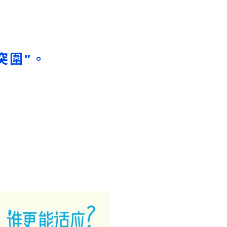
絡我們
突圍”。