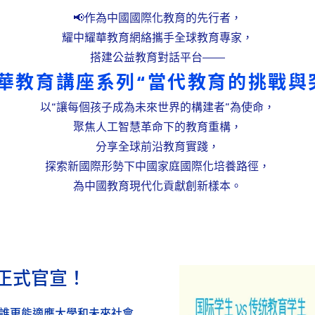
YWITDC
聯絡我們
獎學金
📢作為中國國際化教育的先行者，
幼兒園
耀中耀華教育網絡攜手全球教育專家，
常見問題
YWITEC
聯
搭建公益教育對話平台——
華教育講座系列“當代教育的挑戰與
YCCECE
大學
以“讓每個孩子成為未來世界的構建者”為使命，
聚焦人工智慧革命下的教育重構，
SCC
分享全球前沿教育實踐，
小學
中學
探索新國際形勢下中國家庭國際化培養路徑，
為中國教育現代化貢獻創新樣本。
座正式官宣！
生：誰更能適應大學和未來社會