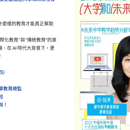
什麼樣的教育才能真正幫助
際化教育”與“傳統教育"的差
、在 AI 時代大背景下，更
！
周四）
耀華教育總監
校
與！