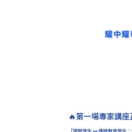
上海古北耀華
上海臨港耀華
煙台耀華
浙江桐鄉耀華
耀中耀
香港耀華學校
重慶福地耀華幼兒園
重慶融科耀華幼兒園
上海碧雲耀華幼兒園
上海臨港耀華幼兒園
上海耀華嬰幼兒探索中心
青島耀華幼兒園
🔥第一場專家講
薩默塞特文化中心
上海臨港耀華嬰幼兒教育中心
「國際學生 vs 傳統教育學