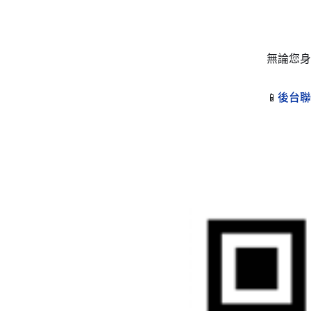
無論您身
📱
後台聯