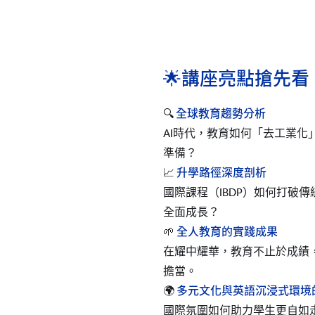
🌟講座亮點搶先看
🔍
全球教育趨勢分析
AI時代，教育如何「去工業化
準備？
📈
升學路徑深度剖析
國際課程（IBDP）如何打破
全面成長？
🌱
全人教育的實踐成果
在耀中耀華，教育不止於成績
擔當。
🌍
多元文化與英語沉浸式環境
國際氛圍如何助力學生更自如