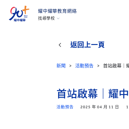
耀中耀華教育網絡
找尋學校
香港耀中
耀中幼教學院
返回上一頁
美國矽谷耀中
北京耀中
新聞
>
活動預告
>
首站啟幕｜
耀中北京亦莊
重慶耀中
青島耀中
首站啟幕｜耀中
上海耀中
活動預告
2025 年 04 月 11 日
1
北京亦莊耀華
廣州耀華