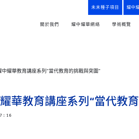
未来種子項目
耀中
關於我們
耀中耀華網絡
學術概覽
使命、理念與實踐、校訓
我們的優勢
教育方式
創辦人寄語
所有學校
幼兒教育
“從嬰兒到研究生”全學段教育
YCIS
小學課程
耀中耀華教育講座系列“當代教育的挑戰與突圍”
幼兒園
小學
中學
耀中耀華歷程
初中課程
YWIES
我們的優勢
高中課程
幼兒園
小學
中學
耀華教育講座系列“當代教育
耀中耀華紀念商品
職業及升
YWS
楚珩日2025
未來種子
小學
中學
7 : 16
史識館
創意藝術
YWIEK
幼兒園
耀中耀華90周年
體育與健