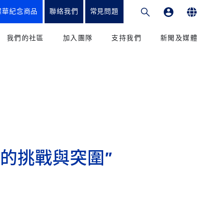
耀華紀念商品
聯絡我們
常見問題
專業發展平台
English
我們的社區
加入團隊
支持我們
新聞及媒體
繁體中文
和教學法
教育工作者
籌款項目
新聞
简体中文
課程
我們的學生
捐贈方式
媒體
我們的家長
致謝
出版刊物
校友會
捐款到香港耀中
參與
的挑戰與突圍”
捐款到耀中幼教學院
學輔導辦公室
服務和優惠
捐款到內地耀中及耀華
捐款到美國矽谷耀中
康