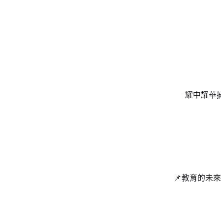
耀中耀華
📌教育的未