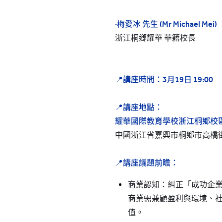
·梅愛冰 先生 (Mr Michael Mei)
浙江桐鄉耀華 華籍校長
📍講座時間：3
月19日 19:00
📍講座地點：
耀華國際教育學校浙江桐鄉校
中國浙江省嘉興市桐鄉市高橋街
📍講座議題前瞻：
商業認知：糾正「成功企
商業需兼顧盈利與環境、
值。