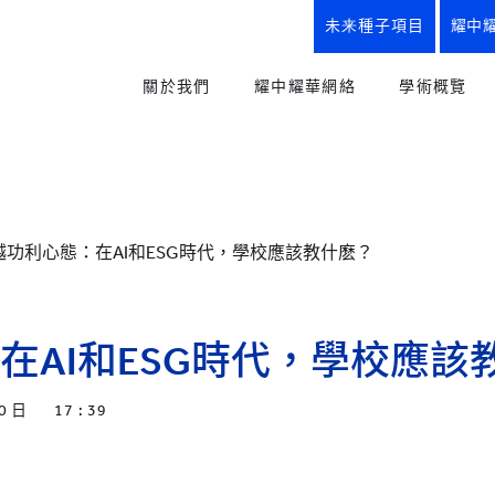
未来種子項目
耀中
關於我們
耀中耀華網絡
學術概覽
使命、理念與實踐、校訓
我們的優勢
教育方式
創辦人寄語
所有學校
幼兒教育
“從嬰兒到研究生”全學段教育
YCIS
小學課程
越功利心態：在AI和ESG時代，學校應該教什麽？
幼兒園
小學
中學
耀中耀華歷程
初中課程
YWIES
我們的優勢
高中課程
幼兒園
小學
中學
在AI和ESG時代，學校應該
耀中耀華紀念商品
職業及升
YWS
楚珩日2025
未來種子
小學
中學
0 日
17 : 39
史識館
創意藝術
YWIEK
幼兒園
耀中耀華90周年
體育與健