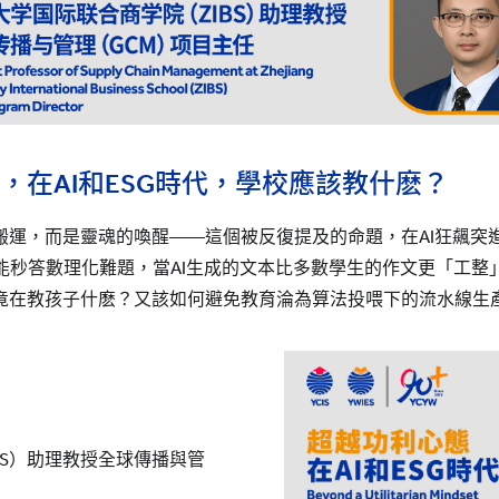
，在AI和ESG時代，學校應該教什麽？
搬運，而是靈魂的喚醒——這個被反復提及的命題，在AI狂飆突
PT能秒答數理化難題，當AI生成的文本比多數學生的作文更「工
竟在教孩子什麽？又該如何避免教育淪為算法投喂下的流水線生
BS）助理教授全球傳播與管