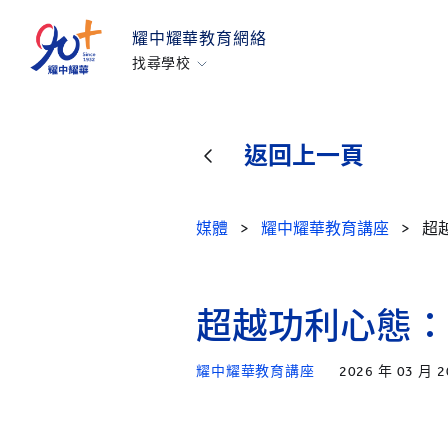
耀中耀華教育網絡
找尋學校
香港耀中
耀中幼教學院
返回上一頁
美國矽谷耀中
北京耀中
媒體
>
耀中耀華教育講座
>
超
耀中北京亦莊
重慶耀中
青島耀中
超越功利心態：
上海耀中
耀中耀華教育講座
2026 年 03 月 2
北京亦莊耀華
廣州耀華