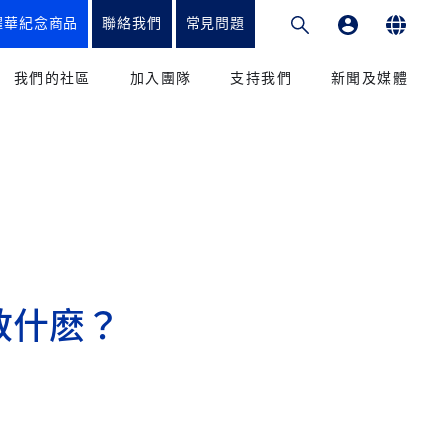
耀華紀念商品
聯絡我們
常見問題
專業發展平台
English
我們的社區
加入團隊
支持我們
新聞及媒體
繁體中文
和教學法
教育工作者
籌款項目
新聞
简体中文
課程
我們的學生
捐贈方式
媒體
我們的家長
致謝
出版刊物
校友會
捐款到香港耀中
參與
教什麽？
捐款到耀中幼教學院
學輔導辦公室
服務和優惠
捐款到內地耀中及耀華
捐款到美國矽谷耀中
康