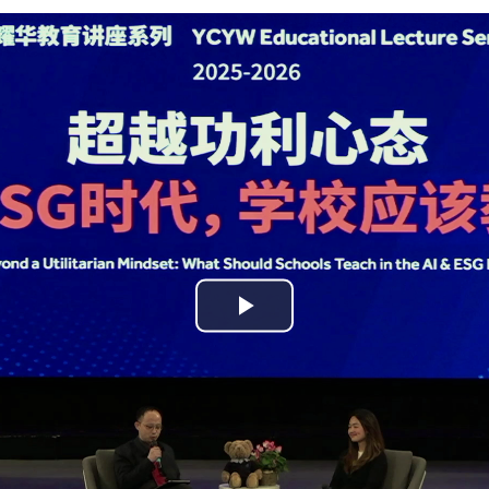
YWITDC
聯絡我們
獎學金
幼兒園
常見問題
YWITEC
聯
YCCECE
大學
SCC
小學
中學
Play
Video