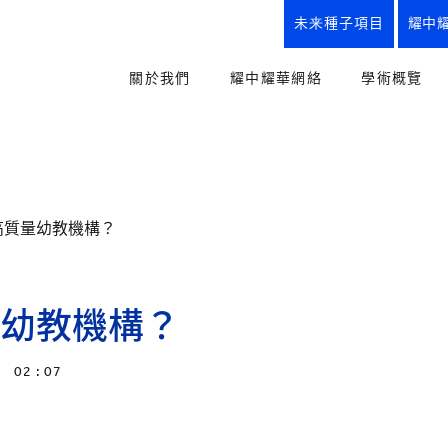
未来種子項目
耀中
關於我們
耀中耀華網絡
學術概覽
使命、理念與實踐、校訓
我們的優勢
教育方式
創辦人寄語
所有學校
幼兒教育
“從嬰兒到研究生”全學段教育
YCIS
小學課程
高質量幼教機構？
幼兒園
小學
中學
耀中耀華歷程
初中課程
YWIES
我們的優勢
高中課程
幼兒園
小學
中學
幼教機構？
耀中耀華紀念商品
職業及升
YWS
楚珩日2025
未來種子
小學
中學
02 : 07
史識館
創意藝術
YWIEK
幼兒園
耀中耀華90周年
體育與健