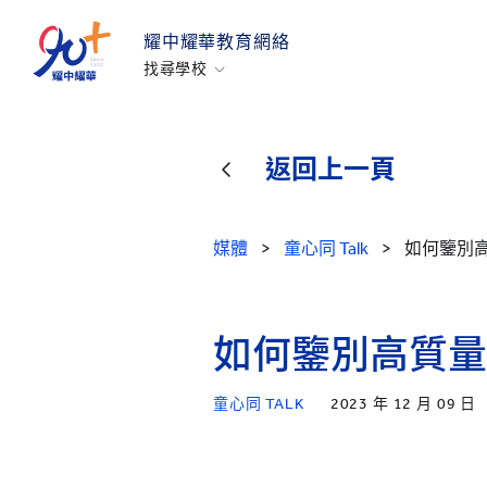
耀中耀華教育網絡
找尋學校
香港耀中
耀中幼教學院
返回上一頁
美國矽谷耀中
北京耀中
媒體
>
童心同 Talk
>
如何鑒別
耀中北京亦莊
重慶耀中
青島耀中
如何鑒別高質量
上海耀中
童心同 TALK
2023 年 12 月 09 日
北京亦莊耀華
廣州耀華