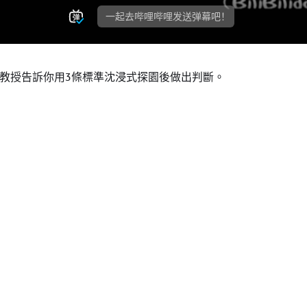
學教授告訴你用3條標準沈浸式探園後做出判斷。