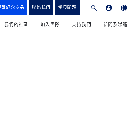
耀華紀念商品
聯絡我們
常見問題
專業發展平台
English
我們的社區
加入團隊
支持我們
新聞及媒體
繁體中文
和教學法
教育工作者
籌款項目
新聞
简体中文
課程
我們的學生
捐贈方式
媒體
我們的家長
致謝
出版刊物
校友會
捐款到香港耀中
參與
捐款到耀中幼教學院
學輔導辦公室
服務和優惠
捐款到內地耀中及耀華
捐款到美國矽谷耀中
康