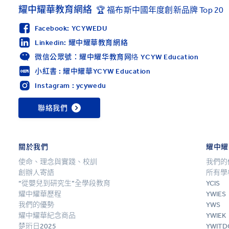
耀中耀華教育網絡
🏆 福布斯中國年度創新品牌 Top 20
Facebook: YCYWEDU
Linkedin: 耀中耀華教育網絡
微信公眾號：耀中耀华教育网络 YCYW Education
小紅書 : 耀中耀華YCYW Education
Instagram : ycywedu
聯絡我們
關於我們
耀中耀
使命、理念與實踐、校訓
我們的
創辦人寄語
所有學
“從嬰兒到研究生”全學段教育
YCIS
耀中耀華歷程
YWIES
我們的優勢
YWS
耀中耀華紀念商品
YWIEK
楚珩日2025
YWITD