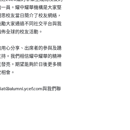
的一員。耀中耀華機構是大家堅
明思校友當日簡介了校友網絡，
鼓勵大家通過不同社交平台與我
遍佈全球的校友活動。
的用心分享、出席者的參與及踴
支持。我們相信耀中耀華的精神
光發亮。期望能夠於日後更多精
次相會。
@alumni.ycef.com與我們聯