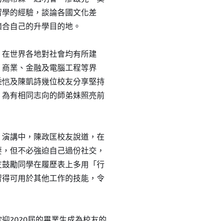
留學的經驗，談論各國文化差
適合自己的升學目的地。
，在世界各地對社會均有所建
、商業、金融及電腦工程等界
乘恺及陳凱詩幾位校友分享堅持
，為有相同志向的師弟妹照亮前
」演講中，陳政匡校友說道，在
要，但不必強迫自己過份社交，
友鼓勵同學在履歷表上多用「行
習得可用於其他工作的技能，令
迎2020屆的畢業生成為校友的