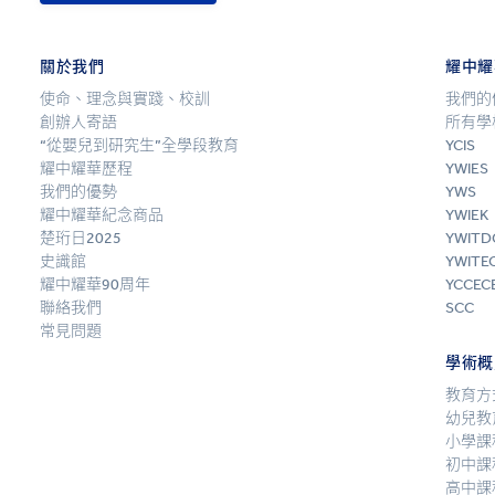
關於我們
耀中耀
使命、理念與實踐、校訓
我們的
創辦人寄語
所有學
“從嬰兒到研究生”全學段教育
YCIS
耀中耀華歷程
YWIES
我們的優勢
YWS
耀中耀華紀念商品
YWIEK
楚珩日2025
YWITD
史識館
YWITE
耀中耀華90周年
YCCEC
聯絡我們
SCC
常見問題
學術概
教育方
幼兒教
小學課
初中課
高中課