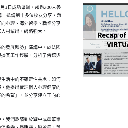
YWITDC
聯絡我們
獎學金
6月3日成功舉辦，超過200人參
幼兒園
講，邀請到十多位校友分享，題
常見問題
YWITEC
聯
正向心理、海外留學、職業分享
華人材輩出，網路強大。
YCCECE
大學
來的發展趨勢」演講中，於法國
SCC
根據其工作經驗，分析了傳統與
小學
中學
與生活中的不確定性共處：如何
時，他提出管理個人心理健康的
好的希望」，並分享建立正向心
中，我們邀請到於耀中或耀華畢
的湯希霖、遇明睿、廖啟堯、吳