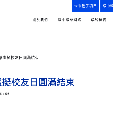
未来種子項目
耀中
關於我們
耀中耀華網絡
學術概覽
使命、理念與實踐、校訓
我們的優勢
教育方式
創辦人寄語
所有學校
幼兒教育
“從嬰兒到研究生”全學段教育
YCIS
小學課程
耀華虛擬校友日圓滿結束
幼兒園
小學
中學
耀中耀華歷程
初中課程
YWIES
我們的優勢
高中課程
幼兒園
小學
中學
華虛擬校友日圓滿結束
耀中耀華紀念商品
職業及升
YWS
楚珩日2025
未來種子
小學
中學
6 : 56
史識館
創意藝術
YWIEK
幼兒園
耀中耀華90周年
體育與健