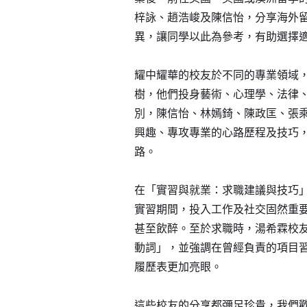
所有耀中耀華學校
梓詠、趙浩峻及陳信怡，分享海外
異，讓同學以此為參考，有助選擇
耀中耀華的校友於不同的專業領域
樹，他們投身藝術、心理學、法律
別，陳信怡、林嫣錡、陳政匡、張
興趣、專攻專業的心路歷程及技巧
路。
在「實習與就業：求職建議與技巧
實習期間，投入工作及社交固然重
甚至飲醉。至於求職時，湯希霖校
動詞」，並強調在曾經負責的項目
履歷表更加亮眼。
這些校友的分享都彌足珍貴，我們歡