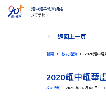
耀中耀華教育網絡
找尋學校
香港耀中
耀中幼教學院
返回上一頁
美國矽谷耀中
北京耀中
新聞
>
校友活動
>
2020耀中
耀中北京亦莊
重慶耀中
青島耀中
2020耀中耀
上海耀中
校友活動
2020 年 06 月 08 日
1
北京亦莊耀華
廣州耀華