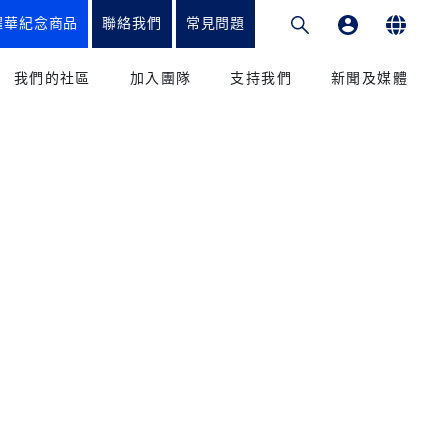
耀華紀念商品
聯絡我們
常見問題
專業發展平台
English
我們的社區
加入團隊
支持我們
新聞及媒體
繁體中文
和教學法
教育工作者
籌款項目
新聞
简体中文
課程
我們的學生
捐贈方式
媒體
我們的家長
致謝
出版刊物
校友會
捐款到香港耀中
參與
捐款到耀中幼教學院
學輔導辦公室
服務和優惠
捐款到內地耀中及耀華
捐款到美國矽谷耀中
康