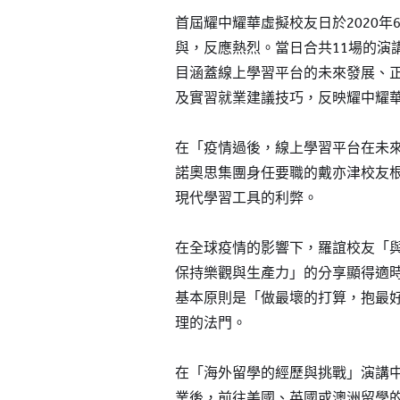
上海古北耀華
首屆耀中耀華虛擬校友日於2020年
上海臨港耀華
與，反應熱烈。當日合共11場的演
煙台耀華
目涵蓋線上學習平台的未來發展、
浙江桐鄉耀華
及實習就業建議技巧，反映耀中耀
香港耀華學校
在「疫情過後，線上學習平台在未
重慶福地耀華幼兒園
諾奧思集團身任要職的戴亦津校友
重慶融科耀華幼兒園
現代學習工具的利弊。
上海碧雲耀華幼兒園
在全球疫情的影響下，羅誼校友「
上海臨港耀華幼兒園
保持樂觀與生產力」的分享顯得適
上海耀華嬰幼兒探索中心
基本原則是「做最壞的打算，抱最
青島耀華幼兒園
理的法門。
薩默塞特文化中心
在「海外留學的經歷與挑戰」演講
上海臨港耀華嬰幼兒教育中心
業後，前往美國、英國或澳洲留學