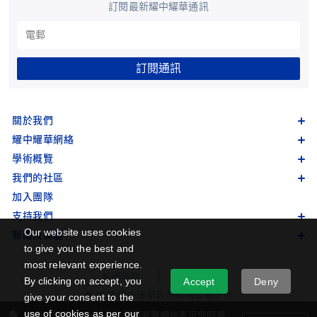
訂閱最新耀中耀華通訊
訂閱通訊
關於我們
耀中耀華網絡
學術概覽
我們的社區
加入團隊
支持我們
Our website uses cookies
新聞及媒體
to give you the best and
most relevant experience.
私隱條款
網站地圖
By clicking on accept, you
Accept
Deny
© 2026 耀中耀華教育網絡版權所有
give your consent to the
use of cookies as per our
此網站採用了 cookies。繼續瀏覽網站表示您同意