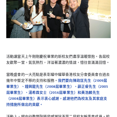
活動讓當天上午剛剛慶祝畢業的新校友們盡享溫暖懷抱。各屆校
友歡聚一堂，氣氛熱烈，洋溢著濃濃的情誼，憶往昔滿滿回憶。
當晚盛會的一大亮點是表彰耀中耀華香港校友分會委員會在過去
幾年中堅定不移的支持和服務。
我們要向陳政匡先生（2009屆
畢業生）、鐘興龍先生（2008屆畢業生）、薜正睿先生（2005
屆畢業生）、湯希霖女士（2016屆畢業生）和黃浩麟先生
（2008屆畢業生）表示衷心感謝，感謝他們為校友及其家庭支
持措施所做出的貢獻。
活動上，耀中幼教學院頒發感謝狀予第二屆校友幹事會成員。校