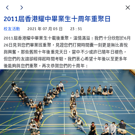
2011屆香港耀中畢業生十周年重聚日
校友活動
2021 年 07 月 05 日
23 : 51
2011屆香港耀中畢業生十載後重聚，溫情滿溢﹗我們十分欣慰於6月
26日見到您們畢業班重聚，見證您們打開時間囊一刻更是無比喜悅
與興奮。那些舊照十年後重見天日，當中不少或許已隨年日褪色，
但您們的友誼卻經得起時間考驗。我們衷心希望十年後以至更多年
後能夠與您們重聚，再次恭賀您們的十周年﹗