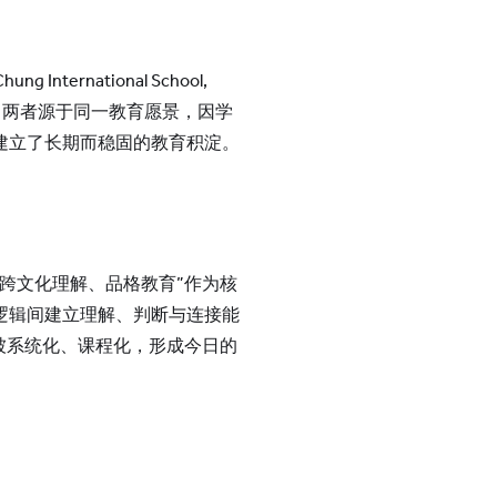
nternational School,
络我们
两大品牌构成。两者源于同一教育愿景，因学
建立了长期而稳固的教育积淀。
跨文化理解、品格教育”作为核
逻辑间建立理解、判断与连接能
被系统化、课程化，形成今日的