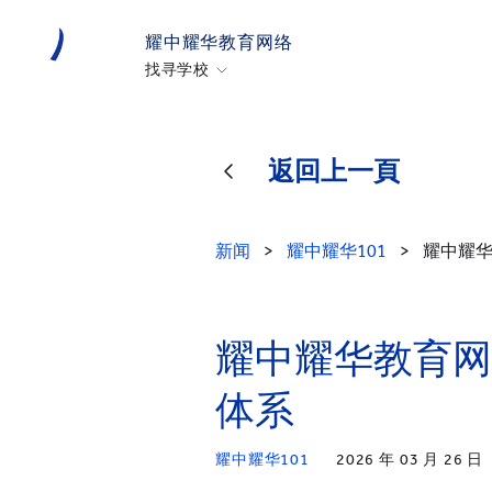
耀中耀华教育网络
找寻学校
香港耀中
耀中幼教学院
返回上一頁
美国硅谷耀中
北京耀中
新闻
>
耀中耀华101
>
耀中耀
耀中北京亦庄
重庆耀中
青岛耀中
耀中耀华教育网
上海耀中
体系
北京亦庄耀华
广州耀华
耀中耀华101
2026 年 03 月 26 日