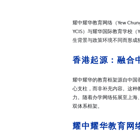
上海耀华古北
上海临港耀华
耀中耀华教育网络（Yew Chung Yew
烟台耀华
YCIS）与耀华国际教育学校（Yew W
浙江桐乡耀华
生背景与政策环境不同而形成
香港耀华学校
重庆福地耀华幼儿园
香港起源：融合
重庆融科耀华幼儿园
上海碧云耀华幼儿园
耀中耀华的教育框架源自中国
心支柱，而非补充内容。这种
上海临港耀华幼儿园
力。随着办学网络拓展至上海
上海耀华婴幼儿探索中心
双体系框架。
青岛耀华幼儿园
萨默塞特文化中心
耀中耀华教育网
上海临港耀华婴幼儿教育中心