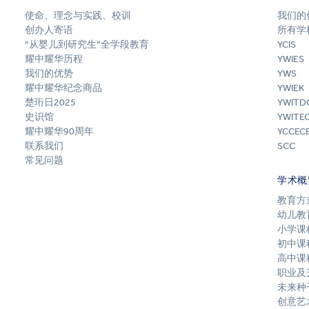
使命、理念与实践、校训
我们的
创办人寄语
所有学
“从婴儿到研究生”全学段教育
YCIS
耀中耀华历程
YWIES
我们的优势
YWS
耀中耀华纪念商品
YWIEK
楚珩日2025
YWITD
史识馆
YWITE
耀中耀华90周年
YCCEC
联系我们
SCC
常见问题
学术概
教育方
幼儿教
小学课
初中课
高中课
职业及
未来种
创意艺