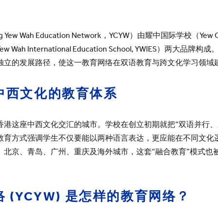
YWITDC
联系我们
奖学金
幼儿园
常见问题
 Wah Education Network，YCYW）由耀中国际学校（Yew Chung I
YWITEC
联
ah International Education School, YWIES）
YCCECE
独立的发展路径，使这一教育网络在双语教育与跨文化学习领域
大学
中西文化的教育体系
SCC
小学
中学
香港这座中西文化交汇的城市。学校在创立初期就把“双语并行、
教育方式强调学生不仅要能以两种语言表达，更应能在不同文化
、北京、青岛、广州、重庆及海外城市，这套“融合教育”模式也
络
(YCYW)
是怎样的教育网络？