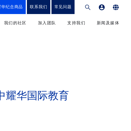
耀华纪念商品
联系我们
常见问题
专业发展平台
English
我们的社区
加入团队
支持我们
新闻及媒体
繁體中文
和教学法
教育工作者
筹款项目
新闻
简体中文
课程
我们的学生
捐赠方式
媒体
我们的家长
致谢
出版刊物
校友会
捐款到香港耀中
参与
中耀华国际教育
捐款到耀中幼教学院
升学辅导办公室
服务和优惠
捐款到内地耀中及耀华
捐款到美国硅谷耀中
康