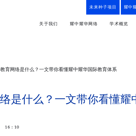
未来种子项目
耀中
关于我们
耀中耀华网络
学术概览
使命、理念与实践、校训
我们的优势
教育方式
创办人寄语
所有学校
幼儿教育
“从婴儿到研究生”全学段教育
YCIS
小学课程
华教育网络是什么？一文带你看懂耀中耀华国际教育体系
幼儿园
小学
中学
耀中耀华历程
初中课程
YWIES
我们的优势
高中课程
幼儿园
小学
中学
络是什么？一文带你看懂耀
耀中耀华纪念商品
职业及
YWS
楚珩日2025
未来种子
小学
中学
史识馆
创意艺术
YWIEK
幼儿园
16 : 10
耀中耀华90周年
体育与健