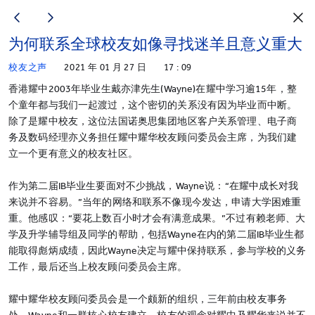
为何联系全球校友如像寻找迷羊且意义重大
校友之声
2021 年 01 月 27 日
17 : 09
香港耀中2003年毕业生戴亦津先生(Wayne)在耀中学习逾15年，整
个童年都与我们一起渡过，这个密切的关系没有因为毕业而中断。
除了是耀中校友，这位法国诺奥思集团地区客户关系管理、电子商
务及数码经理亦义务担任耀中耀华校友顾问委员会主席，为我们建
立一个更有意义的校友社区。
作为第二届IB毕业生要面对不少挑战，Wayne说：“在耀中成长对我
来说并不容易。”当年的网络和联系不像现今发达，申请大学困难重
重。他感叹：“要花上数百小时才会有满意成果。”不过有赖老师、大
学及升学辅导组及同学的帮助，包括Wayne在内的第二届IB毕业生都
能取得彪炳成绩，因此Wayne决定与耀中保持联系，参与学校的义务
工作，最后还当上校友顾问委员会主席。
耀中耀华校友顾问委员会是一个颇新的组织，三年前由校友事务