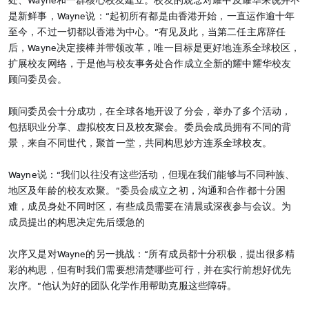
处、Wayne和一群核心校友建立。校友的观念对耀中及耀华来说并不
是新鲜事，Wayne说：“起初所有都是由香港开始，一直运作逾十年
至今，不过一切都以香港为中心。”有见及此，当第二任主席辞任
后，Wayne决定接棒并带领改革，唯一目标是更好地连系全球校区，
扩展校友网络，于是他与校友事务处合作成立全新的耀中耀华校友
顾问委员会。
顾问委员会十分成功，在全球各地开设了分会，举办了多个活动，
包括职业分享、虚拟校友日及校友聚会。委员会成员拥有不同的背
景，来自不同世代，聚首一堂，共同构思妙方连系全球校友。
Wayne说：“我们以往没有这些活动，但现在我们能够与不同种族、
地区及年龄的校友欢聚。”委员会成立之初，沟通和合作都十分困
难，成员身处不同时区，有些成员需要在清晨或深夜参与会议。为
成员提出的构思决定先后缓急的
次序又是对Wayne的另一挑战：“所有成员都十分积极，提出很多精
彩的构思，但有时我们需要想清楚哪些可行，并在实行前想好优先
次序。”他认为好的团队化学作用帮助克服这些障碍。