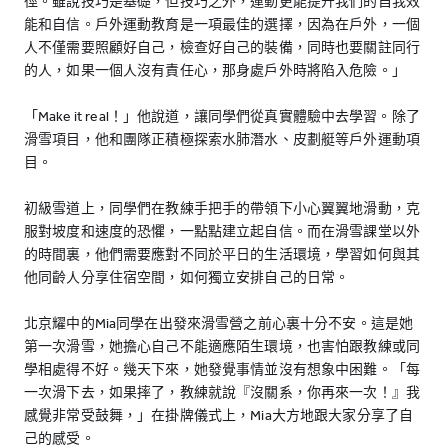
徑。雖說技巧是基礎，但技巧之外，運動更能提升我們的自我效
能和自信。戶外運動教育是一項最佳的選擇，因為在戶外，一個
人不僅需要照顧好自己，檢查好自己的裝備，同時也要關註同行
的人，如果一個人沒有責任心，那身處戶外時將陷入危險。」
「Make it real！」他說道，讓同學們從真實體驗中去學習。除了
滑雪項目，他和團隊正積極探索水肺潛水、皮劃艇等戶外運動項
目。
初級雪道上，同學們在教練手把手的帶領下小心翼翼地滑動，克
服對坡度和速度的恐懼，一點點建立起自信。而在滑雪課堂以外
的時間裏，他們需要應對不同於平日的生活環境，學習如何與其
他同齡人分享住宿空間，如何獨立安排自己的日常。
北京耀中的Mia同學在出發來滑雪營之前心裏十分不安。這是她
第一次滑雪，她擔心自己不能適應陌生環境，也害怕跟教練或同
學相處得不好。幾天下來，她發覺事情並沒有想象中困難。「每
一次滑下去，如果摔了，教練就說『沒關系，你再來一次！』我
感覺非常受鼓舞，」在掛牌儀式上，Mia大方地跟大家分享了自
己的感受。