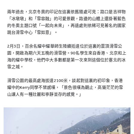
兩年過去，北京冬奧的印記在這裏依舊隨處可見：路口是吉祥物
「冰墩墩」和「雪容融」的可愛景觀，路邊的山體上還掛著藍色
的冬奧主題口號「一起向未來」，再遠處則依稀可見著名的國家
跳台滑雪中心「雪如意」。
2月3日，百余名耀中耀華師生陸續抵達位於這裏的雲頂滑雪公
園，開啟為期六天五晚的滑雪營。90名學生來自香港、北京和上
海的耀中學校，他們中大多數都是第一次來到這個位於塞北的冰
雪之城。
滑雪公園的最高處海拔達2100米，談起對這裏的初印象，香港
耀中的Kerry同學不禁感嘆，「景色很嘆為觀止，高聳茫茫的雪
山讓人有一種壯麗和寧靜並存的感覺。」