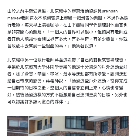
由於之前手臂受過傷，北京耀中的體育活動協調員Brendan
Markey老師這次不能到雪道上體驗一把滑雪的樂趣。不過作為隨
行老師，每天早上端著咖啡，在山下觀察同學們訓練對他而言也
是非常開心的體驗。「一個人的世界可以很小，但如果有老師或
者其他人能讓你看到世界有多大，有多神奇，有多少機會，你就
會敢放手去嘗試一些很酷的事，」他笑著說道。
北京耀中另一位隨行老師蔣磊這次帶了自己的雙板來雪場練習。
畢業於北京體育大學休閑學專業的他是十分資深的戶外運動愛好
者，除了滑雪，攀巖、攀冰、潛水等運動都有所涉獵。談到運動
給自己帶來的影響，蔣老師說，「通過這些戶外運動，當你完成
一個期待的目標之後，整個人的自信會立刻上來，心情也會變
好，然後通過這樣的方式不斷激勵自己達到更高的目標，另外也
可以認識許多誌同道合的夥伴。」