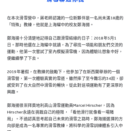
在本次滑雪營中，蔣老師認識的一位新夥伴是一名尚未滿18歲的
「特殊」教練，他就是上海耀中的校友鄭海揚。
鄭海揚十分清楚地記得自己跟滑雪結緣的日子：2018年5月1
日。那時他還在上海耀中就讀，為了尋找一項能和朋友們交流的
運動，他第一次嘗試了室內模擬滑雪機，因為體驗比想象中好，
便繼續學了下去。
2019年暑假，在教練的鼓勵下，他參加了在新西蘭舉辦的一個
滑雪營，第一次體驗真實的雪道。雖然摔了至今難忘的34跤，卻
感受到了在大自然中滑雪的暢快，從此對這項運動有了更深厚的
興趣。
鄭海揚很崇拜奧地利高山滑雪運動員Marcel Hirscher，因為
Hirscher永遠在挑戰自己的極限，「看他滑行就像看一場賭
局」。不過認真思考起自己未來的滑雪之路時，鄭海揚選擇的方
向卻是成為一名專業的滑雪教練，將科學的滑雪訓練體系引入中