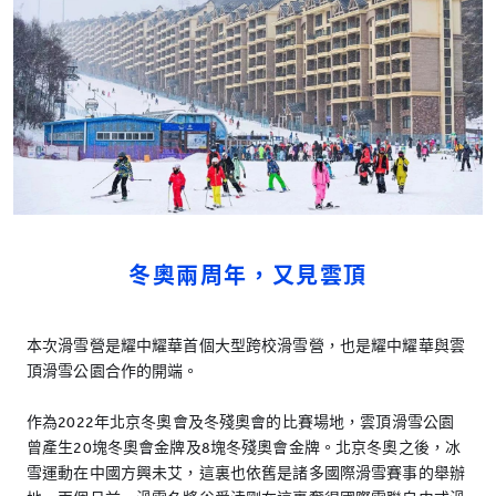
冬奧兩周年，又見雲頂
本次滑雪營是耀中耀華首個大型跨校滑雪營，也是耀中耀華與雲
頂滑雪公園合作的開端。
作為2022年北京冬奧會及冬殘奧會的比賽場地，雲頂滑雪公園
曾產生20塊冬奧會金牌及8塊冬殘奧會金牌。北京冬奧之後，冰
雪運動在中國方興未艾，這裏也依舊是諸多國際滑雪賽事的舉辦