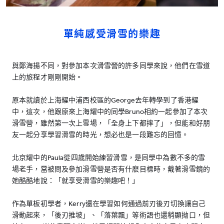
單純感受滑雪的樂趣
與鄭海揚不同，對參加本次滑雪營的許多同學來說，他們在雪道
上的旅程才剛剛開始。
原本就讀於上海耀中浦西校區的George去年轉學到了香港耀
中，這次，他跟原來上海耀中的同學Bruno相約一起參加了本次
滑雪營，雖然第一次上雪場，「全身上下都摔了」，但能和好朋
友一起分享學習滑雪的時光，想必也是一段難忘的回憶。
北京耀中的Paula從四歲開始練習滑雪，是同學中為數不多的雪
場老手，當被問及參加滑雪營是否有什麽目標時，戴著滑雪鏡的
她酷酷地說：「就享受滑雪的樂趣吧！」
作為單板初學者，Kerry還在學習如何通過前刃後刃切換讓自己
滑動起來，「後刃推坡」、「落葉飄」等術語也還稍顯拗口，但