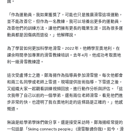
國。
「作為運動員，我如果獲獎了，可能也只是推廣滑雪這項運動，
並不能改善它，但作為一名教練，我可以培養出更多的運動員，
改善他們的訓練方法，讓他們擁有更長的職業生涯，因為很多運
動員都是因傷病而退役，」他解釋說。
為了學習如何更加科學地滑雪，2022年，他轉學至奧地利，在
課余時間參加專業的滑雪教練培訓。去年4月，他成功考取奧地
利一級滑雪教練證。
這次受盧博士之邀，鄭海揚作為指導員參加滑雪營。每次他都會
和兩三名同學或老師上雪道，現場提供技術指導，下雪道之後，
又組織大家一起觀看訓練視頻回放，進行動作分析與評估。「這
次我帶了自己以前的一個學弟，還有兩位老師滑雪，看見他們進
步非常的快，也證明了我在奧地利走的這條路是正確的，」他感
慨道。
無論是給學弟學妹們做分享，還是接受采訪時，鄭海揚經常提的
一句話是「Skiing connects people」 (滑雪聯通你我)。如今，滑