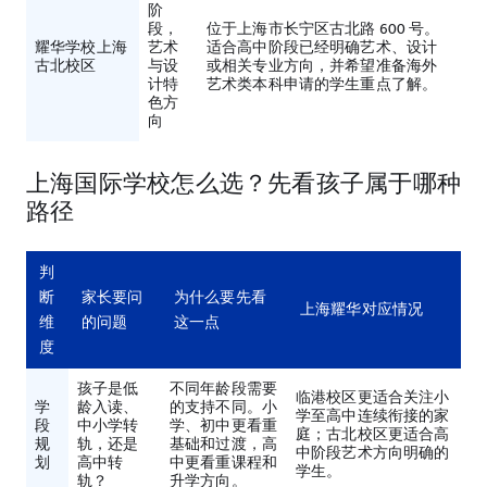
阶
段，
位于上海市长宁区古北路 600 号。
耀华学校上海
艺术
适合高中阶段已经明确艺术、设计
古北校区
与设
或相关专业方向，并希望准备海外
计特
艺术类本科申请的学生重点了解。
色方
向
上海国际学校怎么选？先看孩子属于哪种
路径
判
断
家长要问
为什么要先看
上海耀华对应情况
维
的问题
这一点
度
孩子是低
不同年龄段需要
临港校区更适合关注小
学
龄入读、
的支持不同。小
学至高中连续衔接的家
段
中小学转
学、初中更看重
庭；古北校区更适合高
规
轨，还是
基础和过渡，高
中阶段艺术方向明确的
划
高中转
中更看重课程和
学生。
轨？
升学方向。