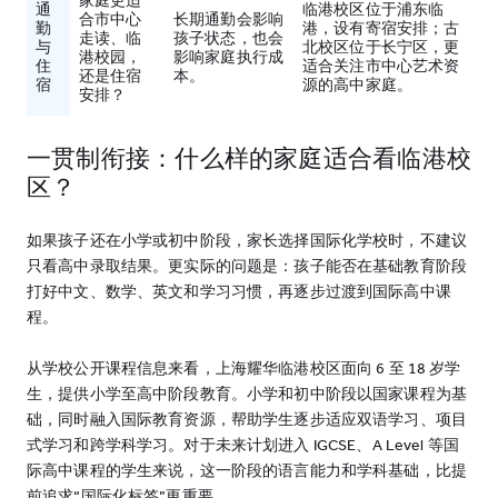
家庭更适
通
临港校区位于浦东临
合市中心
长期通勤会影响
勤
港，设有寄宿安排；古
走读、临
孩子状态，也会
与
北校区位于长宁区，更
港校园，
影响家庭执行成
住
适合关注市中心艺术资
还是住宿
本。
宿
源的高中家庭。
安排？
一贯制衔接：什么样的家庭适合看临港校
区？
如果孩子还在小学或初中阶段，家长选择国际化学校时，不建议
只看高中录取结果。更实际的问题是：孩子能否在基础教育阶段
打好中文、数学、英文和学习习惯，再逐步过渡到国际高中课
程。
从学校公开课程信息来看，上海耀华临港校区面向 6 至 18 岁学
生，提供小学至高中阶段教育。小学和初中阶段以国家课程为基
础，同时融入国际教育资源，帮助学生逐步适应双语学习、项目
式学习和跨学科学习。对于未来计划进入 IGCSE、A Level 等国
际高中课程的学生来说，这一阶段的语言能力和学科基础，比提
前追求“国际化标签”更重要。