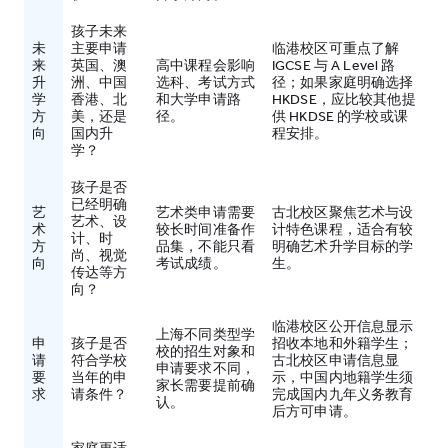
孩子未来
未
主要申请
临港校区可重点了解
来
英国、澳
高中课程会影响
IGCSE 与 A Level 路
升
洲、中国
选科、考试方式
径；如果家庭明确选择
学
香港、北
和大学申请路
HKDSE，应比较其他提
方
美，还是
径。
供 HKDSE 的学校或课
向
国内升
程安排。
学？
孩子是否
已经明确
艺
艺术类申请需要
古北校区聚焦艺术与设
艺术、设
术
较长时间准备作
计特色课程，适合有较
计、时
方
品集，不能只看
明确艺术升学目标的学
尚、视觉
向
考试成绩。
生。
传达等方
向？
临港校区公开信息显示
上海不同类型学
申
孩子是否
招收本地和外籍学生；
校的招生对象和
请
符合学校
古北校区申请信息显
申请要求不同，
要
当年的申
示，中国内地籍学生须
家长需要提前确
求
请条件？
完成国内九年义务教育
认。
后方可申请。