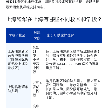
HKDSE 等其他课程体系，则需要同步比较其他学校，并以学校
最新招生及课程安排为准。
上海耀华在上海有哪些不同校区和学段？
对应
学校 / 校区
家长可以这样理解
阶段
6 至
上海浦东新区
18
位于上海浦东新区临港新城银莲路 2
民办沪港学校
岁，
号，招收本地和外籍学生。适合关
（耀华国际教
小学
注小学、初中、高中连续衔接，以
育学校上海临
至高
及未来 IGCSE、A Level 路径的家庭
港校区）
中阶
重点了解。
段
这是临港区域的幼儿园，主招 2 至 6
2 至 6
岁中国籍幼儿，兼收外籍幼儿。家
上海临港耀华
岁幼
长如果从幼儿园阶段开始规划，需
幼儿园
儿阶
要把幼儿园和小学至高中阶段分别
段
了解。
高中