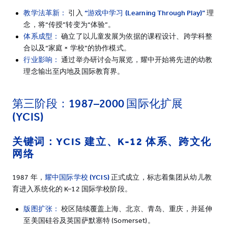
教学法革新：
引入
“
游戏中学习
(Learning Through Play)”
理
念，将“传授”转变为“体验”。
体系成型：
确立了以儿童发展为依据的课程设计、跨学科整
合以及“家庭 × 学校”的协作模式。
行业影响：
通过举办研讨会与展览，耀中开始将先进的幼教
理念输出至内地及国际教育界。
第三阶段：
1987–2000
国际化扩展
(YCIS)
关键词：
YCIS
建立、
K-12
体系、跨文化
网络
1987 年，
耀中国际学校
(YCIS)
正式成立，标志着集团从幼儿教
育进入系统化的 K–12 国际学校阶段。
版图扩张：
校区陆续覆盖上海、北京、青岛、重庆，并延伸
至美国硅谷及英国萨默塞特 (Somerset)。