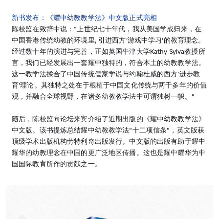
新书发布：《耀中幼教教学法》中文版正式亮相
陈校监在致辞中说：“上世纪七十年代，我从美国学成归来，在
中国香港传统幼教的环境里, 引进西方‘游戏中学习’的教育理念。
经过数十年的演进与完善，正如英国牛津大学Kathy Sylva教授所
言，我们已经发展出一套耀中独特的，符合本土的幼教教学法。
这一教学法揉合了中国传统儒家学说与约翰杜威的西方‘进步教
育’理论。其独特之处在于根植于中国文化传统与两千多年的价值
观，并融合全球视野，在诸多幼教教学法中可谓独树一帜。”
随后，陈校监向论坛来宾介绍了近期出版的《耀中幼教教学法》
中文版。该书提炼总结耀中幼教教学法“十二项信条”，英文版获
顶级学术出版机构劳特利奇出版发行。中文版的出版有助于耀中
耀华的幼教理念在中国的更广泛地区传播。这也是耀中耀华为中
国国际教育所作的贡献之一。