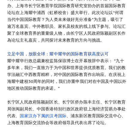
办、上海市长宁区教育学院国际教育研究室协办的首届国际教育
论坛在上海耀中浦西（虹桥校舍）盛大举行。此次论坛以“何谓
当代中国国际教育？为人类未来做好充分准备”为主题，吸引了
逾万名嘉宾、中外教职员、家长及校友的线上线下参与。论坛汇
聚了全球教育界的重量级人物，由长宁区人民政府陈颖副区长作
為论坛主礼嘉宾，共同探讨未来教育的方向与挑战。
立足中国，放眼全球：耀中耀华的国际教育获高度认可
耀中耀华行政总裁兼校监陈保琼博士在开幕致辞中表示： “九十
多年来，我们一直致力于为中国和世界提供优质教育。我们的教
学法融汇中西教育精粹，对中国的国际教育作出响应。在庆祝上
海耀中建校30周年的同时，我们亦重申我们对在中国及中国以外
地区推动国际教育的承诺。”
长宁区人民政府陈颖副区长、长宁区侨办陈丰主任、长宁区教育
局张闽副局长、中国香港特别行政区政府驻上海经济贸易办事处
代表、
国家汉办下属的汉考国际
、浦东新区教育国际交流中心、
上海教育国际交流协会等政府领导及代表出席了论坛。