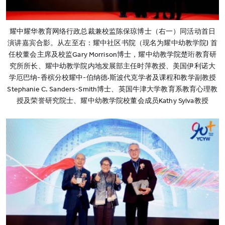
耀中耀华教育网络行政总裁兼校监陈保琼博士（右一）同活动首日
演讲嘉宾合影。从左至右：耀中社区书院（现名为耀中幼教学院) 首
任校董会主席及校监Gary Morrison博士，耀中幼教学院楚珩教育研
究所所长、耀中幼教学院内地发展部主任时萍教授、美国伊利诺大
学厄巴纳-香槟分校耀中-伯纳德·斯波代克学者及课程和教学副教授
Stephanie C. Sanders-Smith博士、英国牛津大学教育系教育心理教
授及荣誉研究院士、耀中幼教学院校董会成员Kathy Sylva教授