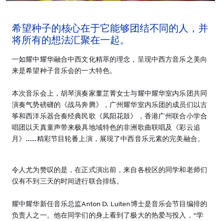
希望种子的核心在于它能够团结不同的人，并
将所有的想法汇聚在一起。
一如耀中耀华融合中西文化精萃的理念，呈现中西方音乐之美向
来是希望种子音乐会的一大特色。
本次音乐会上，胡琴演奏家董芷菁女士与耀中耀华室内乐团共同
演奏气势磅礴的《战马奔腾》，广州耀华室内乐团的成员们以古
筝和西洋乐器合奏经典民歌《凤阳花鼓》，香港广州联合小学合
唱团以天真童声带来极具地域特色的非洲歌曲联唱及《彩云追
月》……精彩节目轮番上演，展现了中西音乐元素的完美融合。
令人尤为赞叹的是，在正式演出前，来自各校区的同学和老师们
仅有不到三天的时间进行联合排练。
耀中耀华新任音乐总监Anton D. Luiten博士是音乐会节目编排的
负责人之一。他在同学们的身上看到了极大的热爱与投入，“学