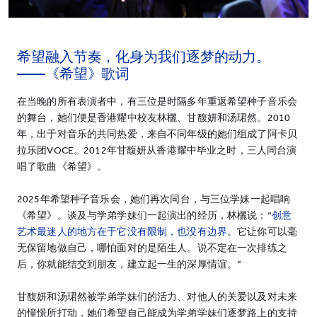
希望融入节奏，化身为我们逐梦的动力。
——《希望》歌词
在当晚的所有表演者中，有三位是时隔多年重返希望种子音乐会
的舞台，她们便是香港耀中校友林欐、甘馥妍和汤珺然。2010
年，出于对音乐的共同热爱，来自不同年级的她们组成了阿卡贝
拉乐团VOCE。2012年甘馥妍从香港耀中毕业之时，三人同台演
唱了歌曲《希望》。
2025年希望种子音乐会，她们再次同台，与三位学妹一起唱响
《希望》。谈及与学弟学妹们一起演出的经历，林欐说：“
创意
艺术最迷人的地方在于它没有限制，也没有边界
。它让你可以毫
无保留地做自己，哪怕面对的是陌生人。说不定在一次排练之
后，你就能结交到朋友，建立起一生的深厚情谊。”
甘馥妍和汤珺然被学弟学妹们的活力、对他人的关爱以及对未来
的憧憬所打动，她们希望自己能成为学弟学妹们逐梦路上的支持