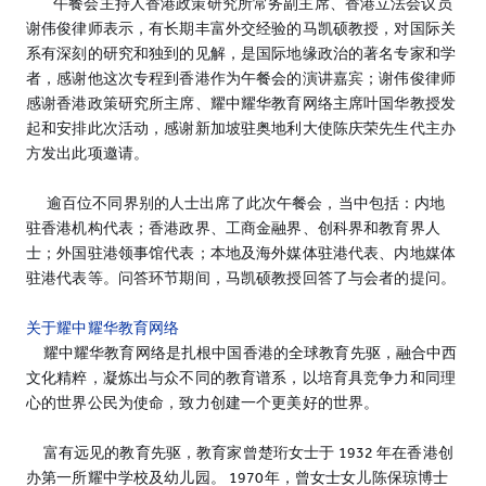
午餐会主持人香港政策研究所常务副主席、香港立法会议员
谢伟俊律师表示，有长期丰富外交经验的马凯硕教授，对国际关
系有深刻的研究和独到的见解，是国际地缘政治的著名专家和学
者，感谢他这次专程到香港作为午餐会的演讲嘉宾；谢伟俊律师
感谢香港政策研究所主席、耀中耀华教育网络主席叶国华教授发
起和安排此次活动，感谢新加坡驻奥地利大使陈庆荣先生代主办
方发出此项邀请。
逾百位不同界别的人士出席了此次午餐会，当中包括：内地
驻香港机构代表；香港政界、工商金融界、创科界和教育界人
士；外国驻港领事馆代表；本地及海外媒体驻港代表、内地媒体
驻港代表等。问答环节期间，马凯硕教授回答了与会者的提问。
关于耀中耀华教育网络
耀中耀华教育网络是扎根中国香港的全球教育先驱，融合中西
文化精粹，凝炼出与众不同的教育谱系，以培育具竞争力和同理
心的世界公民为使命，致力创建一个更美好的世界。
富有远见的教育先驱，教育家曾楚珩女士于 1932 年在香港创
办第一所耀中学校及幼儿园。 1970年，曾女士女儿陈保琼博士