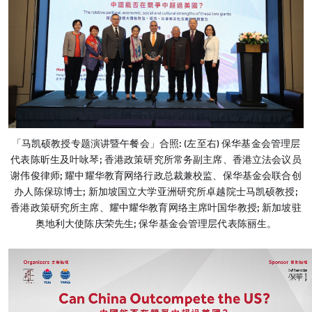
「马凯硕教授专题演讲暨午餐会」合照: (左至右) 保华基金会管理层
代表陈昕生及叶咏琴; 香港政策研究所常务副主席、香港立法会议员
谢伟俊律师; 耀中耀华教育网络行政总裁兼校监、保华基金会联合创
办人陈保琼博士; 新加坡国立大学亚洲研究所卓越院士马凯硕教授;
香港政策研究所主席、耀中耀华教育网络主席叶国华教授; 新加坡驻
奥地利大使陈庆荣先生; 保华基金会管理层代表陈丽生。