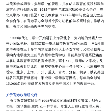
从美国学成归来，参与耀中的管理，并在幼儿教育的实践和教学
法方面进行创新发展; 1985年耀中与北京宋庆齢基金会合作，在
北京举办《明日栋梁》幼儿教育展; 1989年耀中与联合国儿童基
金会合作，在香港举办全球首个探讨幼教的学术研讨会，推动内
地、香港和国际幼教学界的交流。
1990年代初，耀中开始进驻上海及北京，为内地的外籍人士
开办国际学校。 陈保琼博士继承母亲教育兴国的志愿，与先生叶
国华教授在三十多年内除发展外籍人士子女学校，又推动创办以
吸纳内地学生为主的民办耀华教育学校; 目前其教育谱系已涵盖
从婴幼儿教育至高等教育全学段，耀中K12、耀华K12 学校，及
耀华国际教育幼儿园、耀华婴托中心三十多个校区，已遍布中国
香港、北京、上海、广州、重庆、青岛、烟台、桐乡，以及美国
硅谷和英国萨默塞特，形成耀中耀华教育网络，每年为全球逾
13,000名师生提供优质教育及走向中国和世界的教育平台。
关于香港政策研究所
香港政策研究所是在1995年成立的非牟利独立智库，创办人
包括叶国华先生(主席)及一群学者、专业人士和行政管理人员，