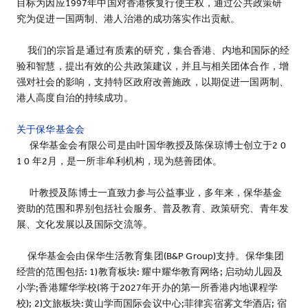
目标为因应1997年中国对香港恢复行使主权，通过公共政策研
究为促进一国两制、港人治港的成功落实作出贡献。
我们的宗旨是通过有质素的研究，集合香港、内地和国际的经
验和智慧，提出有效的公共政策建议，并且与相关团体合作，增
强对社会的影响，支持特区政府改善施政，以期促进一国两制、
港人高度自治的持续成功。
关于保华基金会
保华基金会有限公司是由叶国华教授及陈保琼博士创立于2 0
1 0 年2月，是一所非牟利机构，现为慈善团体。
叶教授及陈博士一直致力参与公益事业，多年来，保华基金
资助的范围和界别包括社会服务、普及教育、政策研究、青年发
展、文化发展以及国际交流等。
保华基金会由保华生活教育集团(B&P Group)支持。保华集团
经营的范围包括: 1)教育板块: 耀中耀华教育网络; 启动幼儿园及
小学;香港耀华学校(将于2027年开办的第一所香港内地课程学
校); 2)文旅板块:黄山学而国际会议中心;菲律宾宿雾文华酒店; 宿