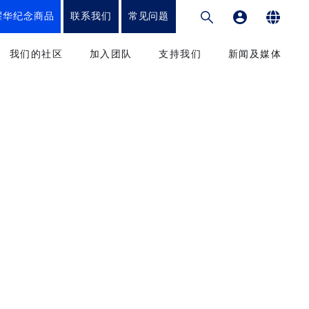
耀华纪念商品
联系我们
常见问题
专业发展平台
English
我们的社区
加入团队
支持我们
新闻及媒体
繁體中文
和教学法
教育工作者
筹款项目
新闻
简体中文
课程
我们的学生
捐赠方式
媒体
我们的家长
致谢
出版刊物
校友会
捐款到香港耀中
参与
捐款到耀中幼教学院
升学辅导办公室
服务和优惠
捐款到内地耀中及耀华
捐款到美国硅谷耀中
康