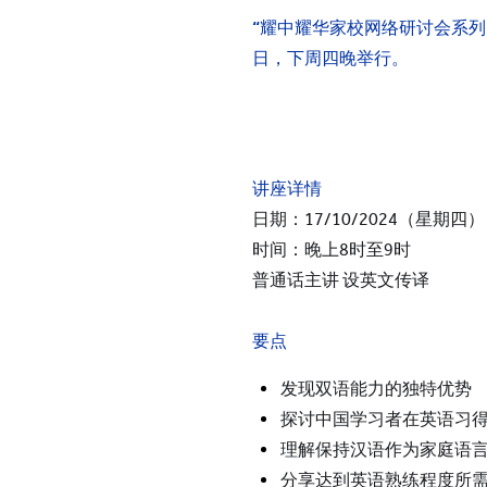
上海耀华古北
“耀中耀华家校网络研讨会系列”
上海临港耀华
日，下周四晚举行。
烟台耀华
浙江桐乡耀华
香港耀华学校
讲座详情
重庆福地耀华幼儿园
日期：17/10/2024（星期四）
重庆融科耀华幼儿园
时间：晚上8时至9时
上海碧云耀华幼儿园
普通话主讲 设英文传译
上海临港耀华幼儿园
要点
上海耀华婴幼儿探索中心
发现双语能力的独特优势
青岛耀华幼儿园
探讨中国学习者在英语习
萨默塞特文化中心
理解保持汉语作为家庭语
上海临港耀华婴幼儿教育中心
分享达到英语熟练程度所