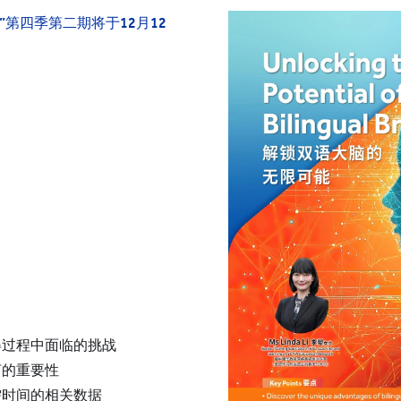
YWITDC
联系我们
奖学金
第四季第二期将于12月12
幼儿园
常见问题
YWITEC
联
YCCECE
大学
SCC
小学
中学
得过程中面临的挑战
言的重要性
需时间的相关数据