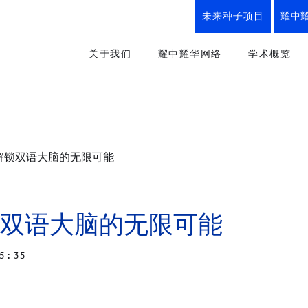
未来种子项目
耀中
关于我们
耀中耀华网络
学术概览
使命、理念与实践、校训
我们的优势
教育方式
创办人寄语
所有学校
幼儿教育
“从婴儿到研究生”全学段教育
YCIS
小学课程
解锁双语大脑的无限可能
幼儿园
小学
中学
耀中耀华历程
初中课程
YWIES
我们的优势
高中课程
幼儿园
小学
中学
双语大脑的无限可能
耀中耀华纪念商品
职业及
YWS
楚珩日2025
未来种子
小学
中学
5 : 35
史识馆
创意艺术
YWIEK
幼儿园
耀中耀华90周年
体育与健