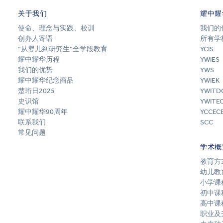
关于我们
耀中耀
使命、理念与实践、校训
我们的
创办人寄语
所有学
“从婴儿到研究生”全学段教育
YCIS
耀中耀华历程
YWIES
我们的优势
YWS
耀中耀华纪念商品
YWIEK
楚珩日2025
YWITD
史识馆
YWITE
耀中耀华90周年
YCCEC
联系我们
SCC
常见问题
学术概
教育方
幼儿教
小学课
初中课
高中课
职业及