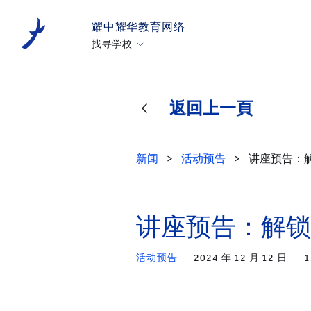
耀中耀华教育网络
找寻学校
香港耀中
耀中幼教学院
返回上一頁
美国硅谷耀中
北京耀中
新闻
>
活动预告
>
讲座预告：
耀中北京亦庄
重庆耀中
青岛耀中
讲座预告：解锁
上海耀中
活动预告
2024 年 12 月 12 日
1
北京亦庄耀华
广州耀华