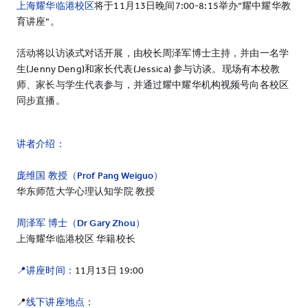
上海耀华临港校区
将于11月13日晚间7:00-8:15举办“耀中耀华教
育讲座”。
活动将以访谈式对话开展，由校长周泽军博士主持，并由一名学
生(Jenny Deng)和家长代表(Jessica) 参与访谈。现场有本校教
师、家长与学生代表参与，并通过耀中耀华机构视频号向各校区
同步直播。
讲者介绍：
庞维国
教授
（Pro
f Pang Weiguo）
华东师范大学心理认知学院 教授
周泽军 博士
（Dr Gary Zhou）
上海耀华临港校区 华籍校长
📍讲座时间：
11月13日 19:00
📍
线下讲座地点
：