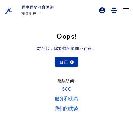
耀中耀华教育网络
找寻学校
专业发展平台
English
香港耀中
耀中幼教学院
繁體中文
Oops!
美国硅谷耀中
简体中文
对不起，你要找的页面不存在。
北京耀中
耀中北京亦庄
首页
重庆耀中
继续访问:
青岛耀中
SCC
上海耀中
服务和优惠
北京亦庄耀华
我们的优势
广州耀华
上海耀华古北
上海临港耀华