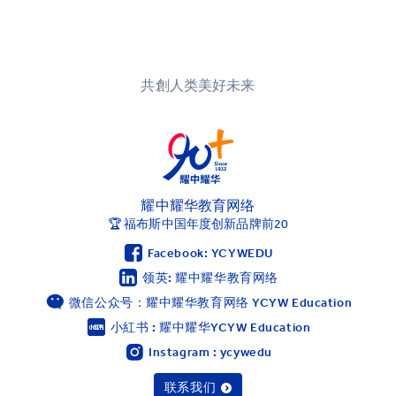
烟台耀华
浙江桐乡耀华
共創人类美好未来
香港耀华学校
重庆福地耀华幼儿园
重庆融科耀华幼儿园
上海碧云耀华幼儿园
耀中耀华教育网络
上海临港耀华幼儿园
🏆 福布斯中国年度创新品牌前20
上海耀华婴幼儿探索中心
Facebook: YCYWEDU
青岛耀华幼儿园
领英: 耀中耀华教育网络
萨默塞特文化中心
微信公众号：耀中耀华教育网络 YCYW Education
小紅书 : 耀中耀华YCYW Education
上海临港耀华婴幼儿教育中心
Instagram : ycywedu
所有耀中耀华学校
联系我们