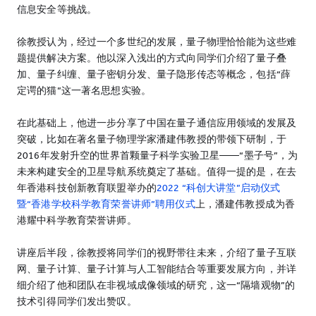
信息安全等挑战。
徐教授认为，经过一个多世纪的发展，量子物理恰恰能为这些难
题提供解决方案。他以深入浅出的方式向同学们介绍了量子叠
加、量子纠缠、量子密钥分发、量子隐形传态等概念，包括“薛
定谔的猫”这一著名思想实验。
在此基础上，他进一步分享了中国在量子通信应用领域的发展及
突破，比如在著名量子物理学家潘建伟教授的带领下研制，于
2016年发射升空的世界首颗量子科学实验卫星——“墨子号”，为
未来构建安全的卫星导航系统奠定了基础。值得一提的是，在去
年香港科技创新教育联盟举办的
2022 “科创大讲堂”启动仪式
暨“香港学校科学教育荣誉讲师”聘用仪式
上，潘建伟教授成为香
港耀中科学教育荣誉讲师。
讲座后半段，徐教授将同学们的视野带往未来，介绍了量子互联
网、量子计算、量子计算与人工智能结合等重要发展方向，并详
细介绍了他和团队在非视域成像领域的研究，这一“隔墙观物”的
技术引得同学们发出赞叹。