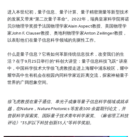
进入本世纪初，量子信息、量子计算、量子精密测量等新型技术
的发展又带来“第二次量子革命”。2022年，瑞典皇家科学院将诺
贝尔物理学奖授予法国物理学家Alain Aspect教授、美国物理学
家John F. Clauser教授、奥地利物理学家Anton Zeilinger教授，
以表彰他们在量子信息科学领域的先驱性工作。
什么是量子信息？它将如何革新传统信息技术，改变我们的生
活？在于9月25日举行的“科创大讲堂：量子信息科技飞跃” 讲座
中，中国科学技术大学徐飞虎教授走进上海耀中浦东校区，耀中
耀华高中生有机会在校园内同科学家近距离交流，探索神秘量子
世界的广阔想象空间。
徐飞虎教授在量子通信、单光子成像等量子信息科学领域成就卓
越，在Nature，Nature Photonics 等发表100 余篇期刊论⽂，并
曾获科学探索奖、国际量⼦技术青年科学家奖、《麻省理⼯科技
评论》“35岁以下科技创新35⼈”等科学奖励。