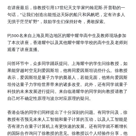
在讲座最后，徐教授引用17世纪天文学家约翰尼斯·开普勒的一
句话，“让我们创造出能抵达天际的船只和风帆吧，定有许多人
无惧于茫茫旷野”，鼓励学生们保持好奇，勇敢探索。
约300名来自上海及周边地区的耀中耀华⾼中⽣及教师现场参加
了本次讲座，香港耀中以及其他耀中耀华学校的高中生及老师则
观看了讲座直播。
问答环节中，众多同学踊跃提问。上海耀中的学生问徐教授，如
果能穿越时空见到爱因斯坦，他将同爱因斯坦说些什么。徐教授
表示，爱因斯坦是量子力学的奠基人，若能见面，他将向爱因斯
坦传达量子力学给世界带来的诸多改变。此外，还有同学就量子
科技的未来发展进行提问。来自临港耀华的同学则向教授请教了
自己对不确定性原理与波尔对应原理的疑问。
香港会场的同学们同样提出了十分深刻的问题。有同学问及，徐
教授有否预见未来人工智能和量子计算的互动，以及人工智能是
否有潜力在量子计算机上有更快速的发展。还有同学就不断增长
的国际合作询问了徐教授的意见。徐教授以个人经验作分享，他